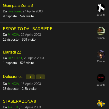
Giampà a Zona 8
Da
livia torre
,
27 Aprile 2003
9
risposte
597
visite
ESPOSITO DAL BARBIERE
Da
MINCIA
,
22 Aprile 2003
18
risposte
899
visite
Martedì 22
Da
RESPiRO
,
20 Aprile 2003
1
risposta
526
visite
Delusione...
1
2
Da
MINCIA
,
15 Aprile 2003
33
risposte
2,3k
visite
STASERA ZONA 8
Da
Ale T.B.
,
15 Aprile 2003