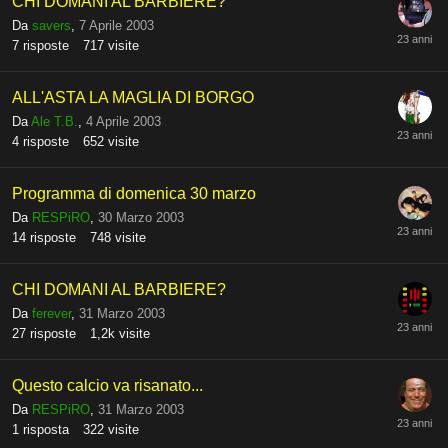
CHI DOMANI AL BARBIERE?
Da
savers
,
7 Aprile 2003
7
risposte
717
visite
ALL'ASTA LA MAGLIA DI BORGO
Da
Ale T.B.
,
4 Aprile 2003
4
risposte
652
visite
Programma di domenica 30 marzo
Da
RESPiRO
,
30 Marzo 2003
14
risposte
748
visite
CHI DOMANI AL BARBIERE?
Da
ferever
,
31 Marzo 2003
27
risposte
1,2k
visite
Questo calcio va risanato...
Da
RESPiRO
,
31 Marzo 2003
1
risposta
322
visite