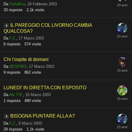
Da
Farfallina
,
24 Febbraio 2003
33
risposte
2,1k
visite
IL PAREGGIO COL LIVORNO CAMBIA
QUALCOSA?
Da
F.Z.
,
17 Marzo 2003
6
risposte
574
visite
Chi l'ospite di domani
Da
RESPiRO
,
17 Marzo 2003
9
risposte
862
visite
LUNEDI' IN DIRETTA CON ESPOSITO
Da
Ale T.B.
,
15 Marzo 2003
1
risposta
490
visite
BISOGNA PUNTARE ALLA A?
Da
F.Z.
,
9 Marzo 2003
29
risposte
1,1k
visite