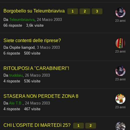
Borgobello su Teleumbriaviva
1
2
3
Da
Teleumbriaviva
,
24 Marzo 2003
66
risposte
3,6k
visite
Siete contenti delle riprese?
Da
Ospite liamgod
,
3 Marzo 2003
6
risposte
500
visite
RITOLIPOSI A "CARABINIERI"!
Da
truddaiu
,
26 Marzo 2003
4
risposte
536
visite
STASERA NON PERDETE ZONA 8
Da
Ale T.B.
,
24 Marzo 2003
4
risposte
467
visite
CHI L'OSPITE DI MARTEDì 25?
1
2