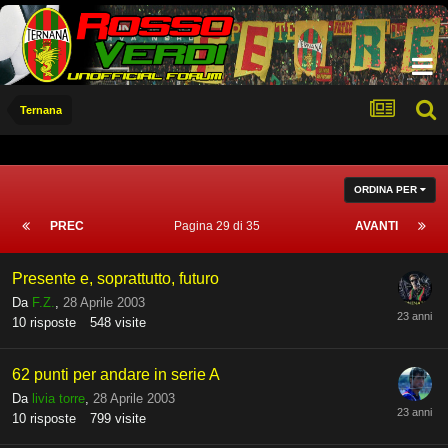
Ternana
ORDINA PER
PREC
Pagina 29 di 35
AVANTI
Presente e, soprattutto, futuro
Da
F.Z.
,
28 Aprile 2003
10
risposte
548
visite
62 punti per andare in serie A
Da
livia torre
,
28 Aprile 2003
10
risposte
799
visite