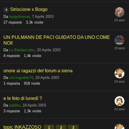
Striscione x Borgo
Da
borgoforever
,
7 Aprile 2003
27
risposte
3,3k
visite
UN PULMANN DE PACI GUIDATO DA UNO COME
NOI!
Da
Lu Bardascetto
,
20 Aprile 2003
4
risposte
1,4k
visite
onore ai ragazzi del forum a siena
Da
cicciograbbi79
,
20 Aprile 2003
1
risposta
918
visite
e le foto di lunedì ?
Da
pablito
,
18 Aprile 2003
3
risposte
1,3k
visite
topic INKAZZOSO
1
2
3