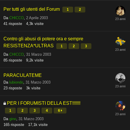
Per tutti gli utenti del Forum
1
2
Da
CHICCO
,
2 Aprile 2003
41
risposte
4,3k
visite
Contro gli abusi di potere ora e sempre
RESISTENZA*ULTRAS
1
2
3
Da
CHICCO
,
31 Marzo 2003
85
risposte
9,2k
visite
PARACULATEME
Da
lubiondo
,
31 Marzo 2003
23
risposte
3k
visite
PER I FORUMISTI DELLA EST!!!!!!!
1
2
3
4
6
Da
gino
,
31 Marzo 2003
165
risposte
17,1k
visite