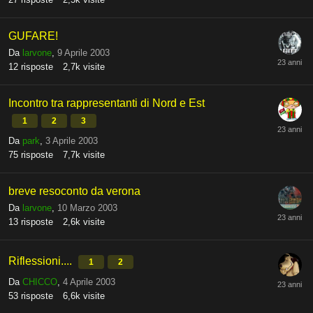
GUFARE!
Da
larvone
,
9 Aprile 2003
12
risposte
2,7k
visite
Incontro tra rappresentanti di Nord e Est
1
2
3
Da
park
,
3 Aprile 2003
75
risposte
7,7k
visite
breve resoconto da verona
Da
larvone
,
10 Marzo 2003
13
risposte
2,6k
visite
Riflessioni....
1
2
Da
CHICCO
,
4 Aprile 2003
53
risposte
6,6k
visite