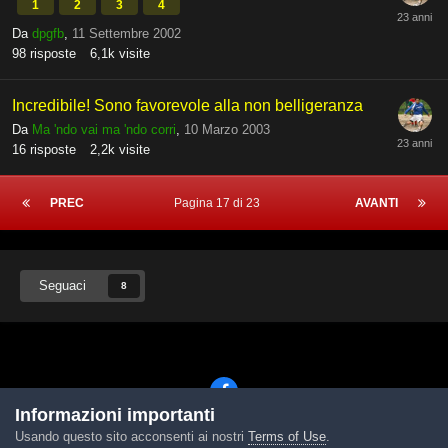
1
2
3
4
Da
dpgfb
,
11 Settembre 2002
98
risposte
6,1k
visite
Incredibile! Sono favorevole alla non belligeranza
Da
Ma 'ndo vai ma 'ndo corri
,
10 Marzo 2003
16
risposte
2,2k
visite
PREC
Pagina 17 di 23
AVANTI
Seguaci
8
Informazioni importanti
Usando questo sito acconsenti ai nostri
Terms of Use
.
Lingua
Tema
Contattaci
Cookies