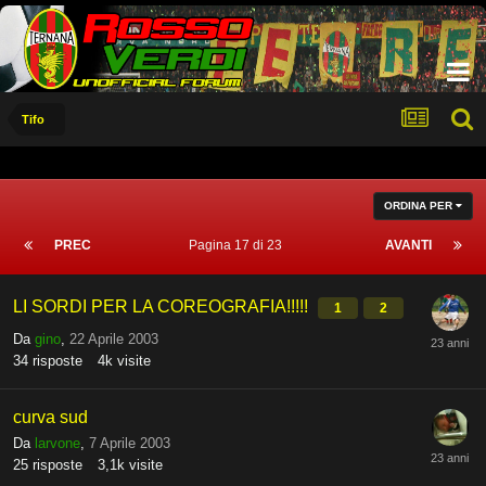
Tifo
ORDINA PER
PREC
Pagina 17 di 23
AVANTI
LI SORDI PER LA COREOGRAFIA!!!!!
1
2
Da
gino
,
22 Aprile 2003
34
risposte
4k
visite
curva sud
Da
larvone
,
7 Aprile 2003
25
risposte
3,1k
visite