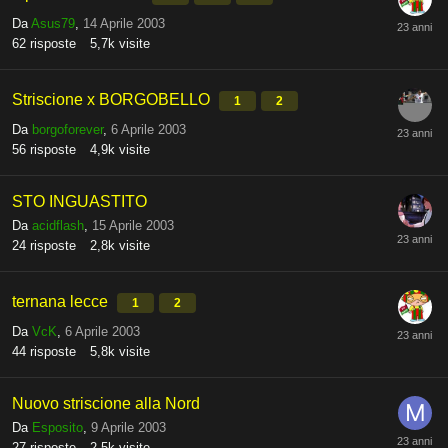
Da
Asus79
,
14 Aprile 2003
62
risposte
5,7k
visite
Striscione x BORGOBELLO
1
2
Da
borgoforever
,
6 Aprile 2003
56
risposte
4,9k
visite
STO INGUASTITO
Da
acidflash
,
15 Aprile 2003
24
risposte
2,8k
visite
ternana lecce
1
2
Da
VcK
,
6 Aprile 2003
44
risposte
5,8k
visite
Nuovo striscione alla Nord
Da
Esposito
,
9 Aprile 2003
27
risposte
2,5k
visite