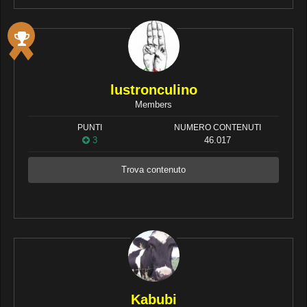
lustronculino
Members
PUNTI
NUMERO CONTENUTI
3
46.017
Trova contenuto
Kabubi