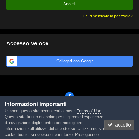
Accedi
Hai dimenticato la password?
Accesso Veloce
Collegati con Google
Informazioni importanti
Usando questo sito acconsenti ai nostri
Terms of Use
.
Lingua
Tema
Contattaci
Cookies
Questo sito fa uso di cookie per migliorare l’esperienza
Powered by Invision Community
di navigazione degli utenti e per raccogliere
accetto
informazioni sull’utilizzo del sito stesso. Utilizziamo sia
cookie tecnici sia cookie di parti terze. Proseguendo