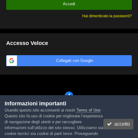
Accedi
Hai dimenticato la password?
Accesso Veloce
Collegati con Google
Informazioni importanti
Usando questo sito acconsenti ai nostri
Terms of Use
.
Lingua
Tema
Contattaci
Cookies
Questo sito fa uso di cookie per migliorare l’esperienza
Powered by Invision Community
di navigazione degli utenti e per raccogliere
accetto
informazioni sull’utilizzo del sito stesso. Utilizziamo sia
cookie tecnici sia cookie di parti terze. Proseguendo