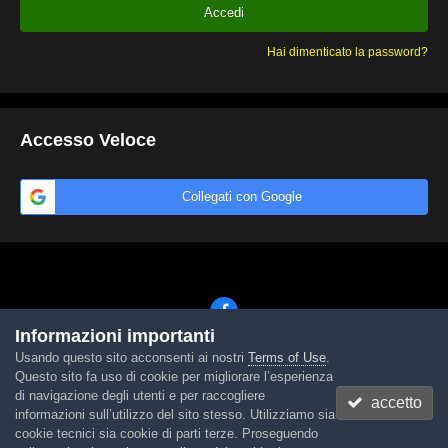
Accedi
Hai dimenticato la password?
Accesso Veloce
Collegati con Google
Informazioni importanti
Usando questo sito acconsenti ai nostri
Terms of Use
.
Lingua
Tema
Contattaci
Cookies
Questo sito fa uso di cookie per migliorare l’esperienza
Powered by Invision Community
di navigazione degli utenti e per raccogliere
accetto
informazioni sull’utilizzo del sito stesso. Utilizziamo sia
cookie tecnici sia cookie di parti terze. Proseguendo