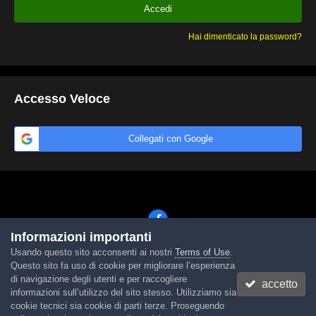
Accedi
Hai dimenticato la password?
Accesso Veloce
Collegati con Google
Informazioni importanti
Usando questo sito acconsenti ai nostri
Terms of Use
.
Lingua
Tema
Contattaci
Cookies
Questo sito fa uso di cookie per migliorare l’esperienza
Powered by Invision Community
di navigazione degli utenti e per raccogliere
accetto
informazioni sull’utilizzo del sito stesso. Utilizziamo sia
cookie tecnici sia cookie di parti terze. Proseguendo