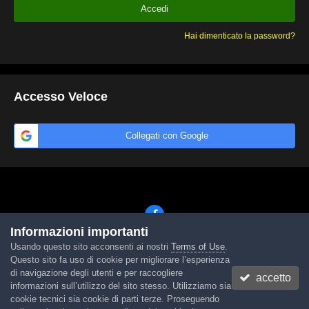
Accedi
Hai dimenticato la password?
Accesso Veloce
Collegati con Google
Informazioni importanti
Usando questo sito acconsenti ai nostri
Terms of Use
.
Lingua
Tema
Contattaci
Cookies
Questo sito fa uso di cookie per migliorare l’esperienza
Powered by Invision Community
di navigazione degli utenti e per raccogliere
accetto
informazioni sull’utilizzo del sito stesso. Utilizziamo sia
cookie tecnici sia cookie di parti terze. Proseguendo