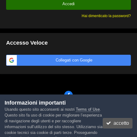
Accedi
Hai dimenticato la password?
Accesso Veloce
Collegati con Google
Informazioni importanti
Usando questo sito acconsenti ai nostri
Terms of Use
.
Lingua
Tema
Contattaci
Cookies
Questo sito fa uso di cookie per migliorare l’esperienza
Powered by Invision Community
di navigazione degli utenti e per raccogliere
accetto
informazioni sull’utilizzo del sito stesso. Utilizziamo sia
cookie tecnici sia cookie di parti terze. Proseguendo