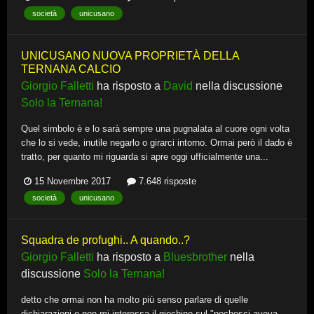
società
unicusano
UNICUSANO NUOVA PROPRIETÀ DELLA
TERNANA CALCIO
Giorgio Falletti
ha risposto a
David
nella discussione
Solo la Ternana!
Quel simbolo è e lo sarà sempre una pugnalata al cuore ogni volta
che lo si vede, inutile negarlo o girarci intorno. Ormai però il dado è
tratto, per quanto mi riguarda si apre oggi ufficialmente una...
15 Novembre 2017
7.648 risposte
società
unicusano
Squadra de profughi.. A quando..?
Giorgio Falletti
ha risposto a
Bluesbrother
nella
discussione
Solo la Ternana!
detto che ormai non ha molto più senso parlare di quelle
dichiarazioni e non mi interessa il giochino sul "pochesci aveva