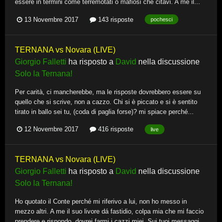
essere in termini come terremotati o mafiosi che citavi. A me il...
13 Novembre 2017
143 risposte
pochesci
TERNANA vs Novara (LIVE)
Giorgio Falletti
ha risposto a
David
nella discussione
Solo la Ternana!
Per carità, ci mancherebbe, ma le risposte dovrebbero essere su
quello che si scrive, non a cazzo. Chi si è piccato e si è sentito
tirato in ballo sei tu, (coda di paglia forse)? mi spiace perché...
12 Novembre 2017
416 risposte
live
TERNANA vs Novara (LIVE)
Giorgio Falletti
ha risposto a
David
nella discussione
Solo la Ternana!
Ho quotato il Conte perché mi riferivo a lui, non ho messo in
mezzo altri. A me il suo livore dá fastidio, colpa mia che mi faccio
prendere e rispondo, dovrei farmi i cazzi miei. Sui tuoi messaggi...