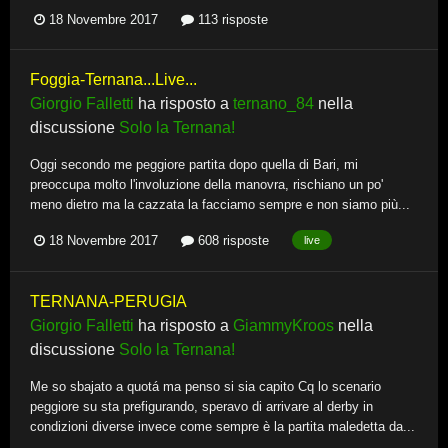
18 Novembre 2017
113 risposte
Foggia-Ternana...Live...
Giorgio Falletti
ha risposto a
ternano_84
nella
discussione
Solo la Ternana!
Oggi secondo me peggiore partita dopo quella di Bari, mi
preoccupa molto l'involuzione della manovra, rischiano un po'
meno dietro ma la cazzata la facciamo sempre e non siamo più...
18 Novembre 2017
608 risposte
live
TERNANA-PERUGIA
Giorgio Falletti
ha risposto a
GiammyKroos
nella
discussione
Solo la Ternana!
Me so sbajato a quotá ma penso si sia capito Cq lo scenario
peggiore su sta prefigurando, speravo di arrivare al derby in
condizioni diverse invece come sempre è la partita maledetta da...