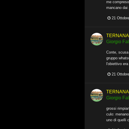
me compreso, 
mancano dai p
21 Ottobr
TERNANA -
Giorgio Fall
Conte, scusa 
gruppo whatsu
l'obiettivo er
21 Ottobr
TERNANA -
Giorgio Fall
grossi rimpian
culo: menano,
uno di quelli 