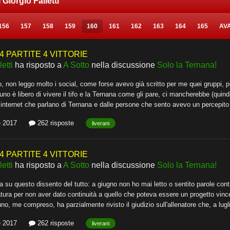
i Giorgio Falletti
156
157
158
159
160
161
162
163
164
165
AV
4 PARTITE 4 VITTORIE
etti
ha risposto a
A Sotto
nella discussione
Solo la Ternana!
, non leggo molto i social, come forse avevo già scritto per me quei gruppi, pu
no è libero di vivere il tifo e la Ternana come gli pare, ci mancherebbe (quin
i internet che parlano di Ternana e dalle persone che sento avevo un percepit
e 2017
262 risposte
liverani
4 PARTITE 4 VITTORIE
etti
ha risposto a
A Sotto
nella discussione
Solo la Ternana!
su questo dissento del tutto: a giugno non ho mai letto o sentito parole contro
atura per non aver dato continuità a quello che poteva essere un progetto vincen
o, me compreso, ha parzialmente rivisto il giudizio sull'allenatore che, a lug
e 2017
262 risposte
liverani