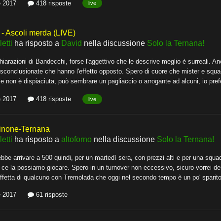
e 2017
418 risposte
live
 Ascoli merda (LIVE)
etti
ha risposto a
David
nella discussione
Solo la Ternana!
chiarazioni di Bandecchi, forse l'aggettivo che le descrive meglio è surreali. A
conclusionate che hanno l'effetto opposto. Spero di cuore che mister e squadr
 non è dispiaciuta, può sembrare un pagliaccio o arrogante ad alcuni, io pref
e 2017
418 risposte
live
inone-Ternana
etti
ha risposto a
altoforno
nella discussione
Solo la Ternana!
ebbe arrivare a 500 quindi, per un martedì sera, con prezzi alti e per una squ
ce la possiamo giocare. Spero in un turnover non eccessivo, sicuro vorrei den
ffetta di qualcuno con Tremolada che oggi nel secondo tempo è un po' spar
e 2017
61 risposte