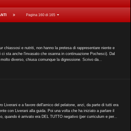
ANTI
Pagina 160 di 165
r chiassosi e nutriti, non hanno la pretesa di rappresentare niente e
di ci sta anche l'invasato che osanna in continuazione Pochesci). Dal
o molto diverso, chiusa comunque la digressione. Scrivo da...
 Liverani e a favore dell'amico del pelatone, anzi, da parte di tutti era
te con Liverani alla guida. Poi una volta che ha iniziato a parlare il
lio, quando è arrivato era DEL TUTTO negativo (per curriculum e per...