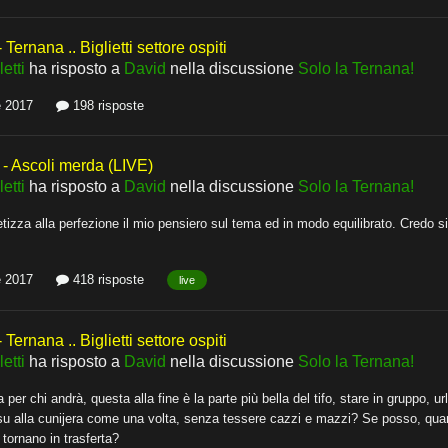
Ternana .. Biglietti settore ospiti
etti
ha risposto a
David
nella discussione
Solo la Ternana!
e 2017
198 risposte
 Ascoli merda (LIVE)
etti
ha risposto a
David
nella discussione
Solo la Ternana!
tizza alla perfezione il mio pensiero sul tema ed in modo equilibrato. Credo si
e 2017
418 risposte
live
Ternana .. Biglietti settore ospiti
etti
ha risposto a
David
nella discussione
Solo la Ternana!
 per chi andrà, questa alla fine è la parte più bella del tifo, stare in gruppo
 su alla cunijera come una volta, senza tessere cazzi e mazzi? Se posso, quan
 tornano in trasferta?