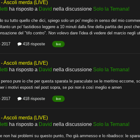
 Ascoli merda (LIVE)
etti
ha risposto a
David
nella discussione
Solo la Ternana!
o su tutto quello che dici, spiego solo un po' meglio in senso del mio comment
oltanto un po' fastidioso leggere a 10 minuti dalla fine della partita dei post
nsazione del "tifo contro". Non volevo dare l'idea di vedere del marcio negli ut
e 2017
418 risposte
live
 Ascoli merda (LIVE)
etti
ha risposto a
David
nella discussione
Solo la Ternana!
 penso pure io che per questa sparata le paraculate se le meritino eccome, solo
per i motivi esposti nel post sopra, se poi non è così meglio e amen
e 2017
418 risposte
live
 Ascoli merda (LIVE)
etti
ha risposto a
David
nella discussione
Solo la Ternana!
 non hai problemi su questo punto, l'ho già ammesso e lo ribadisco: le sparate