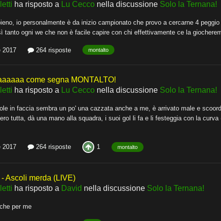
etti
ha risposto a
Lu Cecco
nella discussione
Solo la Ternana!
ieno, io personalmente è da inizio campionato che provo a cercarne 4 peggio di
 tanto ogni we che non è facile capire con chi effettivamente ce la giochere
e 2017
264 risposte
montalto
aaaaaa come segna MONTALTO!
etti
ha risposto a
Lu Cecco
nella discussione
Solo la Ternana!
 sole in faccia sembra un po' una cazzata anche a me, è arrivato male e scoordi
ero tutta, dà una mano alla squadra, i suoi gol li fa e li festeggia con la cur
1
e 2017
264 risposte
montalto
 Ascoli merda (LIVE)
etti
ha risposto a
David
nella discussione
Solo la Ternana!
nche per me