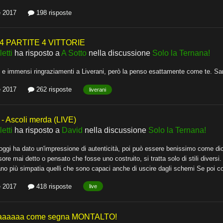
e 2017
198 risposte
4 PARTITE 4 VITTORIE
etti
ha risposto a
A Sotto
nella discussione
Solo la Ternana!
ti e immensi ringraziamenti a Liverani, però la penso esattamente come te. S
e 2017
262 risposte
liverani
 Ascoli merda (LIVE)
etti
ha risposto a
David
nella discussione
Solo la Ternana!
oggi ha dato un'impressione di autenticità, poi può essere benissimo come dici
ore mai detto o pensato che fosse uno costruito, si tratta solo di stili divers
rano più simpatia quelli che sono capaci anche di uscire dagli schemi Se poi con
e 2017
418 risposte
live
aaaaaa come segna MONTALTO!