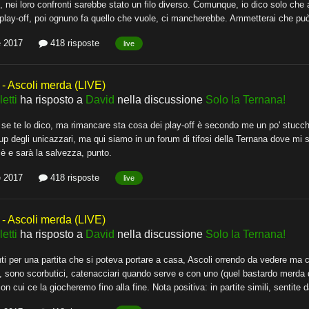
nei loro confronti sarebbe stato un filo diverso. Comunque, io dico solo che al
lay-off, poi ognuno fa quello che vuole, ci mancherebbe. Ammetterai che può inne
e 2017
418 risposte
live
 Ascoli merda (LIVE)
etti
ha risposto a
David
nella discussione
Solo la Ternana!
se te lo dico, ma rimancare sta cosa dei play-off è secondo me un po' stucchevol
p degli unicazzari, ma qui siamo in un forum di tifosi della Ternana dove mi s
a è e sarà la salvezza, punto.
e 2017
418 risposte
live
 Ascoli merda (LIVE)
etti
ha risposto a
David
nella discussione
Solo la Ternana!
ti per una partita che si poteva portare a casa, Ascoli orrendo da vedere ma che
 sono scorbutici, catenacciari quando serve e con uno (quel bastardo merda di
con cui ce la giocheremo fino alla fine. Nota positiva: in partite simili, sentite d