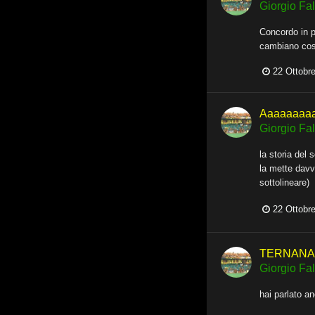
Giorgio Fall
Concordo in p
cambiano così
22 Ottobr
Aaaaaaaa
Giorgio Fall
la storia del
la mette davv
sottolineare)
22 Ottobr
TERNANA -
Giorgio Fall
hai parlato a