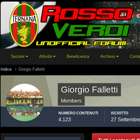
Sezioni
Attività
Beneficenza
Archivio
Conta
Indice
Giorgio Falletti
Giorgio Falletti
Members
NUMERO CONTENUTI
ISCRITTO
4.123
27 Settembr