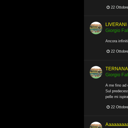
22 Ottobr
LIVERANI 
Giorgio Fall
Ancora infini
22 Ottobr
TERNANA -
Giorgio Fall
A me fino ad 
Sul predecess
pelle mi ispi
22 Ottobr
Aaaaaaaa