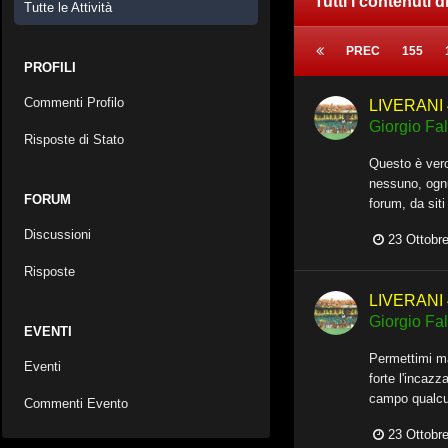
Tutti i contenuti d
Tutte le Attività
PREC
155
PROFILI
Commenti Profilo
LIVERANI 
Giorgio Fall
Risposte di Stato
Questo è vero
nessuno, ognu
FORUM
forum, da sit
Discussioni
23 Ottobr
Risposte
LIVERANI 
Giorgio Fall
EVENTI
Permettimi ma 
Eventi
forte l'incazz
campo qualcun
Commenti Evento
23 Ottobr