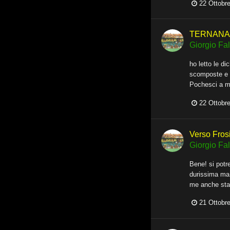
22 Ottobr
TERNANA -
Giorgio Fall
ho letto le di
scomposte e s
Pochesci a me
22 Ottobr
Verso Fros
Giorgio Fall
Bene! si potr
durissima ma 
me anche sta
21 Ottobr