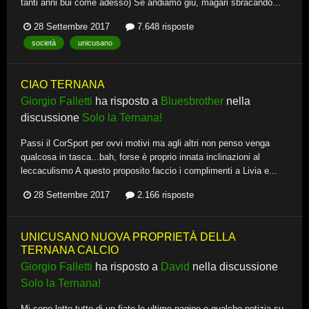
tanti anni bui come adesso) Se andiamo giù, magari sbracando...
28 Settembre 2017
7.648 risposte
società
unicusano
CIAO TERNANA
Giorgio Falletti
ha risposto a
Bluesbrother
nella
discussione
Solo la Ternana!
Passi il CorSport per ovvi motivi ma agli altri non penso venga
qualcosa in tasca...bah, forse è proprio innata inclinazioni al
leccaculismo A questo proposito faccio i complimenti a Livia e...
28 Settembre 2017
2.166 risposte
UNICUSANO NUOVA PROPRIETÀ DELLA
TERNANA CALCIO
Giorgio Falletti
ha risposto a
David
nella discussione
Solo la Ternana!
Mi sono letto tutto di un fiato le ultime pagine e qualche notizia su