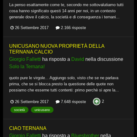
La penso esattamente come te, secondo me sottovalutiamo tutti
cosa hanno significato questi 14 anni per noi, in un contesto
generale dove il calcio, la società e di conseguenza i ternani...
26 Settembre 2017
2.166 risposte
UNICUSANO NUOVA PROPRIETÀ DELLA
TERNANA CALCIO
Giorgio Falletti
ha risposto a
David
nella discussione
Solo la Ternana!
quoto pure le virgole... Aggiungo solo, visto che se ne parlava
prima, che se si blocca presto la questione delle quote non
possiamo che esserne tutti contenti: primo perchè si apre la...
2
26 Settembre 2017
7.648 risposte
società
unicusano
CIAO TERNANA
Giorgio Falletti
ha risposto a
Bluesbrother
nella