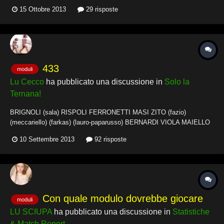
auspicati , e soprattutto perché? trattasi di opera di divulgazione
15 Ottobre 2013
29 risposte
culturale , spero in Vs. collaborazione grazie grazie grazie grazie
grazie grazie grazie grazie g...
433
moduli
Lu Cecco
ha pubblicato una discussione in
Solo la
Ternana!
BRIGNOLI (sala) RISPOLI FERRONETTI MASI ZITO (fazio)
(meccariello) (farkas) (lauro-paparusso) BERNARDI VIOLA MAIELLO
(miglietta-sciacca) (botta) (carcuro) FALLETTI AVENATTI
10 Settembre 2013
92 risposte
ANTENUCCI (nole-alfa) (litteri) (ceravolo-dianda) Abbiamo troppo
potenziale offensivo per non giocare con le 3 punte, allo stes...
Con quale modulo dovrebbe giocare
moduli
LU SCIUPA
ha pubblicato una discussione in
Statistiche
& Match Report