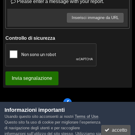
Please enter a message with your report.
Inserisci immagine da URL
Controllo di sicurezza
Invia segnalazione
Informazioni importanti
Usando questo sito acconsenti ai nostri
Terms of Use
.
Lingua
Tema
Contattaci
Cookies
Questo sito fa uso di cookie per migliorare l’esperienza
Powered by Invision Community
di navigazione degli utenti e per raccogliere
accetto
informazioni sull’utilizzo del sito stesso. Utilizziamo sia