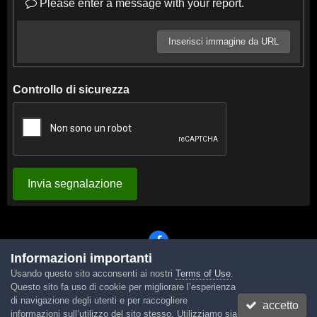
Please enter a message with your report.
Inserisci immagine da URL
Controllo di sicurezza
Invia segnalazione
Informazioni importanti
Usando questo sito acconsenti ai nostri
Terms of Use
.
Lingua
Tema
Contattaci
Cookies
Questo sito fa uso di cookie per migliorare l’esperienza
Powered by Invision Community
di navigazione degli utenti e per raccogliere
accetto
informazioni sull’utilizzo del sito stesso. Utilizziamo sia