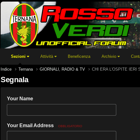
Sezioni
Attività
Beneficenza
Archivio
Cont
Indice
Ternana
GIORNALI, RADIO & TV
CHI ERA L'OSPITE IERI
Segnala
Your Name
Your Email Address
OBBLIGATORIO