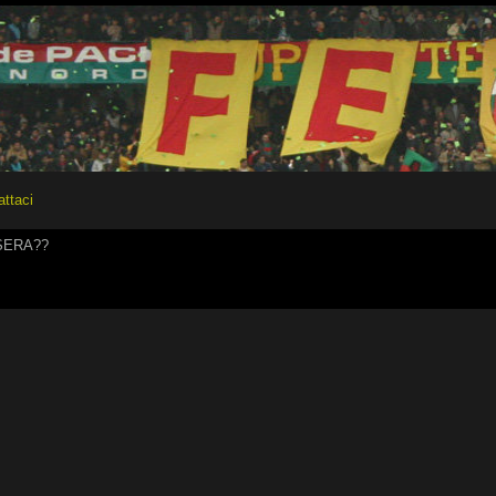
attaci
 SERA??