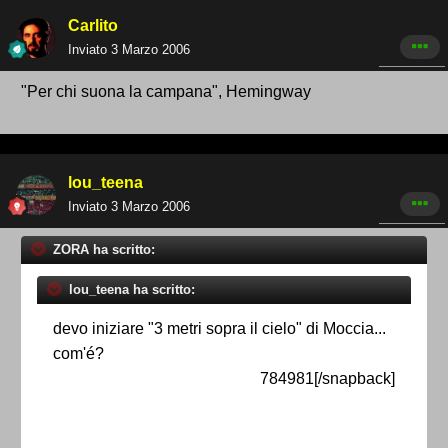
Carlito
Inviato
3 Marzo 2006
"Per chi suona la campana", Hemingway
lou_teena
Inviato
3 Marzo 2006
ZORA ha scritto:
lou_teena ha scritto:
devo iniziare "3 metri sopra il cielo" di Moccia...
com'é?
784981[/snapback]