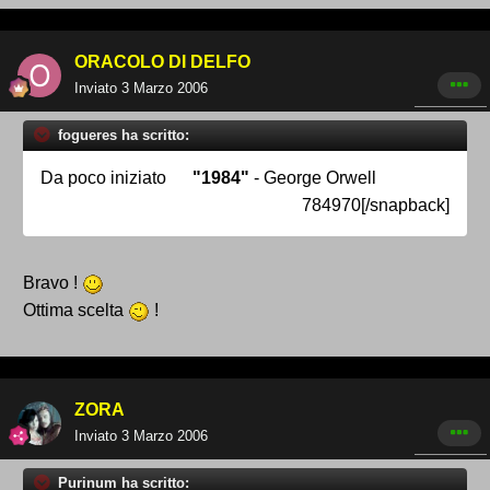
ORACOLO DI DELFO
Inviato
3 Marzo 2006
fogueres ha scritto:
Da poco iniziato
"1984"
- George Orwell
784970[/snapback]
Bravo !
Ottima scelta
!
ZORA
Inviato
3 Marzo 2006
Purinum ha scritto: