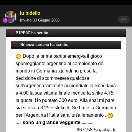
lu bidello
Inviato
30 Giugno 2006
P1PP0Z ha scritto:
Brianza Lariana ha scritto:
Dopo le prime partite emergva il gioco
spumeggiante argentino al campionato del
mondo in Germania ,quindi ho preso la
decisione di scommettere qualcosa
sull'Argentina vincente ai mondiali: la Snai dava
a 4,00 la sua vittoria finale mentre la strike 4,75
la quota. Ho puntato 300 euro. Alla snai mi pare
sia scesa a 3,25 e strike 4. Se batte la Germania
per l'Argentina l'Italia sara' un'allenamento .
......
sono un grande veggente..........
867158[/snapback]