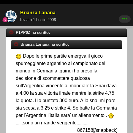
Brianza Lariana
Inviato
1 Luglio 2006
P1PP0Z ha scritto:
Brianza Lariana ha scritto:
Dopo le prime partite emergva il gioco
spumeggiante argentino al campionato del
mondo in Germania ,quindi ho preso la
decisione di scommettere qualcosa
sull'Argentina vincente ai mondiali: la Snai dava
a 4,00 la sua vittoria finale mentre la strike 4,75
la quota. Ho puntato 300 euro. Alla snai mi pare
sia scesa a 3,25 e strike 4. Se batte la Germania
per l'Argentina l'Italia sara' un'allenamento .
......sono un grande veggente..........
867158[/snapback]