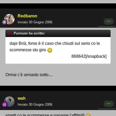
Redbaron
Inviato
30 Giugno 2006
Purinum ha scritto:
daje Brià, forse è il caso che chiudi sul serio co le
scommesse stu giro
868642[/snapback]
Ormai c'è armasto sotto....
wah
Inviato
30 Giugno 2006
smetti co le scommesse e pagame l'affitto!!!