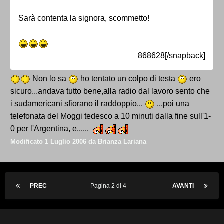
Sarà contenta la signora, scommetto!
868628[/snapback]
Non lo sa
ho tentato un colpo di testa
ero
sicuro...andava tutto bene,alla radio dal lavoro sento che
i sudamericani sfiorano il raddoppio...
...poi una
telefonata del Moggi tedesco a 10 minuti dalla fine sull'1-
0 per l'Argentina, e......
Modificato
1 Luglio 2006
da Brianza Lariana
PREC
Pagina 2 di 4
AVANTI