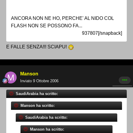
ANCORA NON NE HO, PERCHE' AL NIDO COL
FLASH NON SE POSSONO FA...
937807[/snapback]
E FALLE SENZA!!! SCIAPU!
Manson
Inviato
9 Ottobre 2006
SaudiArabia ha scritto:
Manson ha scritto:
SaudiArabia ha scritto:
Manson ha scritto: