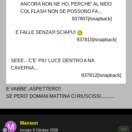
ANCORA NON NE HO, PERCHE' AL NIDO
COL FLASH NON SE POSSONO FA...
937807[/snapback]
E FALLE SENZA!!! SCIAPU!
937810[/snapback]
SEEE... C'E' PIU' LUCE DENTRO A NA
CAVERNA...
937812[/snapback]
E VABBE', ASPETTERO'!
SE PERO' DOMANI MATTINA CI RIUSCISSI...........
Manson
Inviato
9 Ottobre 2006