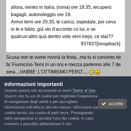
allora, rientro in italia, (roma) ore 18.35, recupero
bagagli, autonoleggio ore 19.
Arrivo terni ore 20.30, te carico, ospedale, poi cena
io te e fabio, già sto d'accordo co lui, e se
qualcun'altro quà dentro vole venì mejo, ce stai??
937837[/snapback]
Scusa non te vorrei rovinà la festa...ma tu si convinto de
fa' Fiumicino-Terni in un ora e mezza partenno alle 7 de
sera....VABBE' L'OTTIMISMO PERO'....
Informazioni importanti
Usando questo sito acconsenti ai nostri
Terms of Use
.
Questo sito fa uso di cookie per migliorare l’esperienza
T. Tad
di navigazione degli utenti e per raccogliere
accetto
Inviato
9 Ottobre 2006
informazioni sull’utilizzo del sito stesso. Utilizziamo sia
cookie tecnici sia cookie di parti terze. Proseguendo
L'ho vista ora in ospedale.
nella navigazione si accetta l’uso dei cookie; in caso
contrario è possibile abbandonare il sito.