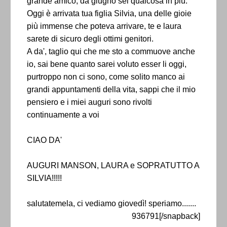
grande amico, da giugno sei qualcosa in più.
Oggi è arrivata tua figlia Silvia, una delle gioie
più immense che poteva arrivare, te e laura
sarete di sicuro degli ottimi genitori.
A da', taglio qui che me sto a commuove anche
io, sai bene quanto sarei voluto esser li oggi,
purtroppo non ci sono, come solito manco ai
grandi appuntamenti della vita, sappi che il mio
pensiero e i miei auguri sono rivolti
continuamente a voi
CIAO DA'
AUGURI MANSON, LAURA e SOPRATUTTO A
SILVIA!!!!!
salutatemela, ci vediamo giovedì! speriamo.......
936791[/snapback]