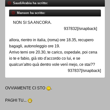
SaudiArabia ha scritto:
Manson ha scritto:
NON SI SA ANCORA.
937832[/snapback]
allora, rientro in italia, (roma) ore 18.35, recupero
bagagli, autonoleggio ore 19.
Arrivo terni ore 20.30, te carico, ospedale, poi cena
io te e fabio, già sto d'accordo co lui, e se
qualcun'altro quà dentro vole venì mejo, ce stai??
937837[/snapback]
OVVIAMENTE CI STO
.
PAGHI TU...