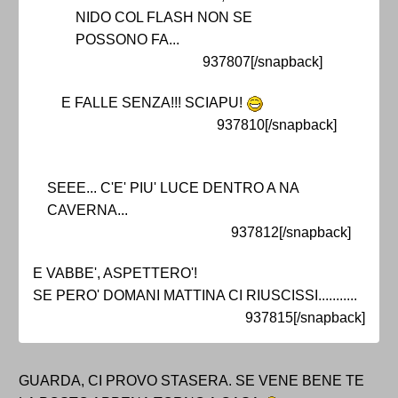
NIDO COL FLASH NON SE
POSSONO FA...
937807[/snapback]
E FALLE SENZA!!! SCIAPU!
937810[/snapback]
SEEE... C'E' PIU' LUCE DENTRO A NA
CAVERNA...
937812[/snapback]
E VABBE', ASPETTERO'!
SE PERO' DOMANI MATTINA CI RIUSCISSI...........
937815[/snapback]
GUARDA, CI PROVO STASERA. SE VENE BENE TE