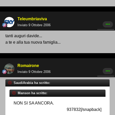
Teleumbriaviva
Inviato
9 Ottobre 2006
tanti auguri davide...
a te e alla tua nuova famiglia...
Romairone
Inviato
9 Ottobre 2006
SaudiArabia ha scritto:
Manson ha scritto:
NON SI SA ANCORA.
937832[/snapback]