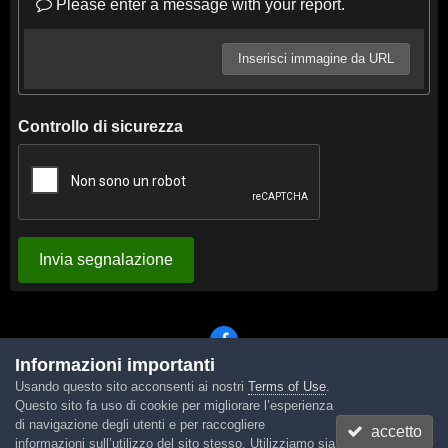
Please enter a message with your report.
Inserisci immagine da URL
Controllo di sicurezza
Invia segnalazione
Informazioni importanti
Usando questo sito acconsenti ai nostri
Terms of Use
.
Lingua
Tema
Contattaci
Cookies
Questo sito fa uso di cookie per migliorare l’esperienza
Powered by Invision Community
di navigazione degli utenti e per raccogliere
accetto
informazioni sull’utilizzo del sito stesso. Utilizziamo sia