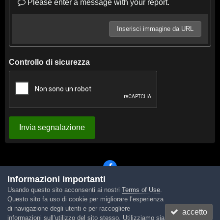
Please enter a message with your report.
Inserisci immagine da URL
Controllo di sicurezza
Invia segnalazione
Informazioni importanti
Usando questo sito acconsenti ai nostri
Terms of Use
.
Lingua
Tema
Contattaci
Cookies
Questo sito fa uso di cookie per migliorare l’esperienza
Powered by Invision Community
di navigazione degli utenti e per raccogliere
accetto
informazioni sull’utilizzo del sito stesso. Utilizziamo sia