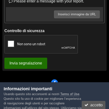
Please enter a message with your report.
Inserisci immagine da URL
Controllo di sicurezza
Invia segnalazione
Informazioni importanti
Usando questo sito acconsenti ai nostri
Terms of Use
.
Lingua
Tema
Contattaci
Cookies
Questo sito fa uso di cookie per migliorare l’esperienza
Powered by Invision Community
di navigazione degli utenti e per raccogliere
accetto
informazioni sull’utilizzo del sito stesso. Utilizziamo sia