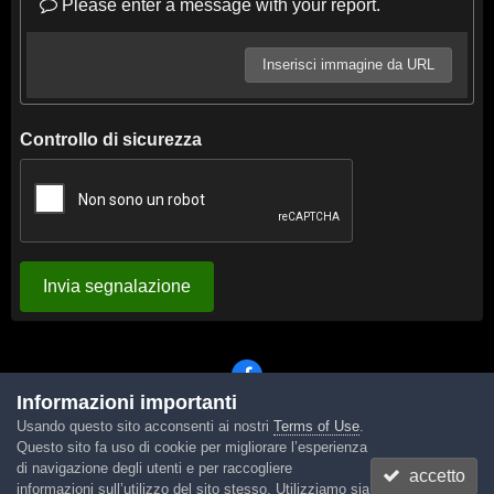
Please enter a message with your report.
Inserisci immagine da URL
Controllo di sicurezza
Invia segnalazione
Informazioni importanti
Usando questo sito acconsenti ai nostri
Terms of Use
.
Lingua
Tema
Contattaci
Cookies
Questo sito fa uso di cookie per migliorare l’esperienza
Powered by Invision Community
di navigazione degli utenti e per raccogliere
accetto
informazioni sull’utilizzo del sito stesso. Utilizziamo sia