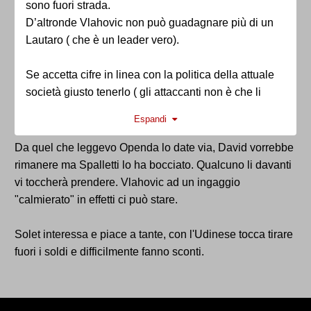
sono fuori strada.
D’altronde Vlahovic non può guadagnare più di un
Lautaro ( che è un leader vero).
Se accetta cifre in linea con la politica della attuale
società giusto tenerlo ( gli attaccanti non è che li
regalino) sennò nessuno si strapperà i capelli. Certo
Espandi
è che con Spalletti farebbe comodo anche a lui
rimanere.
Da quel che leggevo Openda lo date via, David vorrebbe
rimanere ma Spalletti lo ha bocciato. Qualcuno li davanti
Su Solet sicuramente un buon profilo.Avevo capito
vi toccherà prendere. Vlahovic ad un ingaggio
circa il passaggio certo all’Inter
"calmierato" in effetti ci può stare.
Solet interessa e piace a tante, con l'Udinese tocca tirare
fuori i soldi e difficilmente fanno sconti.