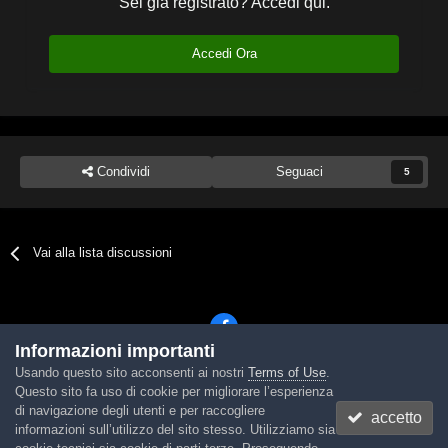
Sei già registrato? Accedi qui.
Accedi Ora
Condividi
Seguaci
5
Vai alla lista discussioni
Informazioni importanti
Usando questo sito acconsenti ai nostri
Terms of Use
.
Lingua
Tema
Contattaci
Cookies
Questo sito fa uso di cookie per migliorare l’esperienza
Powered by Invision Community
di navigazione degli utenti e per raccogliere
accetto
informazioni sull’utilizzo del sito stesso. Utilizziamo sia