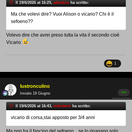
Il 19/6/2026 at 16:25,
adriatico
ha scritto:
Ma che volevi dire? Vuoi Alison o vicario? Chi è il
sefoeno??
Volevo dire che avrei preso tutta la vita il secondo cioè
Vicario
1
lustronculino
Inviato
19 Giugno
Il 19/6/2026 at 16:43,
mdmterni
ha scritto:
vicario di corsa,stai apposto per 3/4 anni
Ma non ha il fascino del sefoeno .. se lo ripagano solo