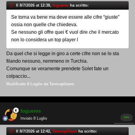
Il 8/7/2026 at 12:38,
fogueres
ha scritto:
Se torna va bene ma deve essere alle cifre “giuste”
ossia non quelle che chiedeva.
Se nessuno gli offre quei € vuol dire che il mercato
non lo considera un top player l
Da quel che si legge in giro a certe cifre non se lo sta
filando nessuno, nemmeno in Turchia.
Comunque se veramente prendete Solet fate un
colpaccio...
Modificato
8 Luglio
da Termopiliano
fogueres
Inviato
8 Luglio
Il 8/7/2026 at 12:42,
Termopiliano
ha scritto: