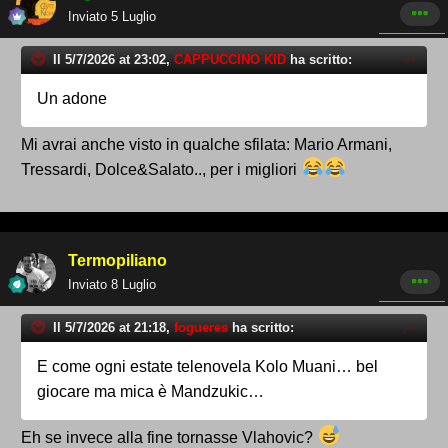
Inviato
5 Luglio
Il 5/7/2026 at 23:02,
CAPPUCCINO KID
ha scritto:
Un adone
Mi avrai anche visto in qualche sfilata: Mario Armani,
Tressardi, Dolce&Salato.., per i migliori
Termopiliano
Inviato
8 Luglio
Il 5/7/2026 at 21:18,
fogueres
ha scritto:
E come ogni estate telenovela Kolo Muani… bel
giocare ma mica è Mandzukic…
Eh se invece alla fine tornasse Vlahovic?