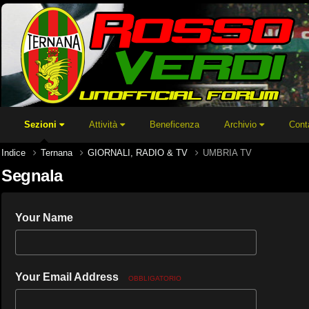
Sezioni
Attività
Beneficenza
Archivio
Cont
Indice
Ternana
GIORNALI, RADIO & TV
UMBRIA TV
Segnala
Your Name
Your Email Address
OBBLIGATORIO