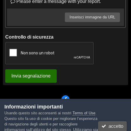
Please enter a message with your report.
Inserisci immagine da URL
Controllo di sicurezza
Invia segnalazione
Informazioni importanti
Usando questo sito acconsenti ai nostri
Terms of Use
.
Lingua
Tema
Contattaci
Cookies
Questo sito fa uso di cookie per migliorare l’esperienza
Powered by Invision Community
di navigazione degli utenti e per raccogliere
accetto
informazioni sull’utilizzo del sito stesso. Utilizziamo sia