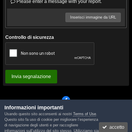
Please enter a message with your report.
Inserisci immagine da URL
Controllo di sicurezza
Invia segnalazione
Informazioni importanti
Usando questo sito acconsenti ai nostri
Terms of Use
.
Lingua
Tema
Contattaci
Cookies
Questo sito fa uso di cookie per migliorare l’esperienza
Powered by Invision Community
di navigazione degli utenti e per raccogliere
accetto
informazioni sull’utilizzo del sito stesso. Utilizziamo sia