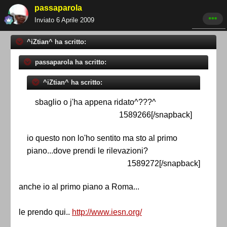
passaparola
Inviato
6 Aprile 2009
^iZtian^ ha scritto:
passaparola ha scritto:
^iZtian^ ha scritto:
sbaglio o j'ha appena ridato^???^
1589266[/snapback]
io questo non lo'ho sentito ma sto al primo
piano...dove prendi le rilevazioni?
1589272[/snapback]
anche io al primo piano a Roma...
le prendo qui..
http://www.iesn.org/