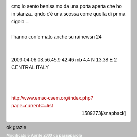
cmq lo sento benissimo da una porta aperta che ho
in stanza.. qndo c'è una scossa come quella di prima
cigola....
l'hanno confermato anche su rainewsn 24
2009-04-06 03:56:45.9 42.46 mb 4.4 N 13.38 E 2
CENTRAL ITALY
http://www.emsc-csem.org/index.php?
page=current⊂=list
1589273[/snapback]
ok grazie
Modificato
6 Aprile 2009
da passaparola