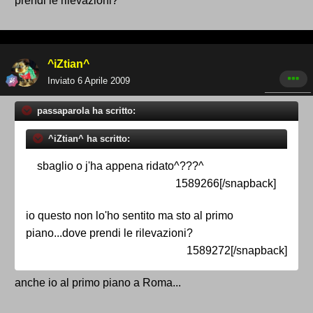
prendi le rilevazioni?
^iZtian^
Inviato
6 Aprile 2009
passaparola ha scritto:
^iZtian^ ha scritto:
sbaglio o j'ha appena ridato^???^
1589266[/snapback]
io questo non lo'ho sentito ma sto al primo
piano...dove prendi le rilevazioni?
1589272[/snapback]
anche io al primo piano a Roma...