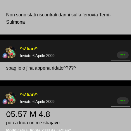
Non sono stati riscontrati danni sulla ferrovia Terni-
Sulmona
^iZtian^
Inviato
6 Aprile 2009
sbaglio o j'ha appena ridato^???^
^iZtian^
Inviato
6 Aprile 2009
05.57 M 4.8
porca troia nn me sbajavo...
Modificato
6 Aprile 2009
da ^iZtian^