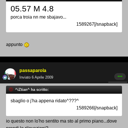
05.57 M 4.8
porca troia nn me sbajavo...
1589267[/snapback]
appunto
passaparola
Inviato
6 Aprile 2009
^iZtian^ ha scritto:
sbaglio o j'ha appena ridato^???^
1589266[/snapback]
io questo non lo'ho sentito ma sto al primo piano...dove