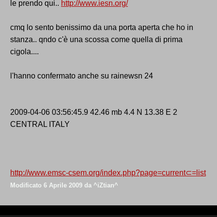
le prendo qui..
http://www.iesn.org/
cmq lo sento benissimo da una porta aperta che ho in
stanza.. qndo c'è una scossa come quella di prima
cigola....
l'hanno confermato anche su rainewsn 24
2009-04-06 03:56:45.9 42.46 mb 4.4 N 13.38 E 2
CENTRAL ITALY
http://www.emsc-csem.org/index.php?page=current⊂=list
Modificato
6 Aprile 2009
da ^iZtian^