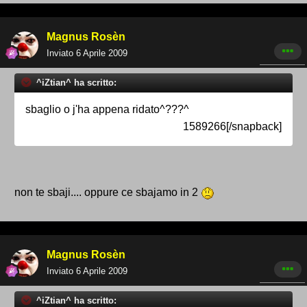
Magnus Rosèn
Inviato
6 Aprile 2009
^iZtian^ ha scritto:
sbaglio o j'ha appena ridato^???^
1589266[/snapback]
non te sbaji.... oppure ce sbajamo in 2
Magnus Rosèn
Inviato
6 Aprile 2009
^iZtian^ ha scritto: