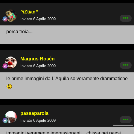
^iZtian^
Inviato
6 Aprile 2009
porca troia....
Magnus Rosèn
Inviato
6 Aprile 2009
le prime immagini da L'Aquila so veramente drammatiche
passaparola
Inviato
6 Aprile 2009
immagini veramente impressionanti....chissà nei paesi