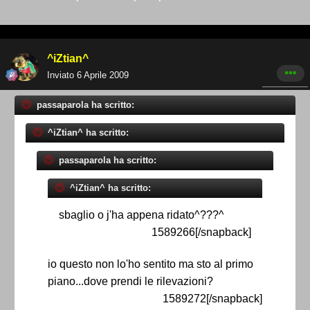
^iZtian^
Inviato
6 Aprile 2009
passaparola ha scritto:
^iZtian^ ha scritto:
passaparola ha scritto:
^iZtian^ ha scritto:
sbaglio o j'ha appena ridato^???^
1589266[/snapback]
io questo non lo'ho sentito ma sto al primo
piano...dove prendi le rilevazioni?
1589272[/snapback]