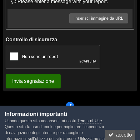
Please enter a message with your report.
Inserisci immagine da URL
Controllo di sicurezza
Invia segnalazione
Informazioni importanti
Usando questo sito acconsenti ai nostri
Terms of Use
.
Lingua
Tema
Contattaci
Cookies
Questo sito fa uso di cookie per migliorare l’esperienza
Powered by Invision Community
di navigazione degli utenti e per raccogliere
accetto
informazioni sull’utilizzo del sito stesso. Utilizziamo sia