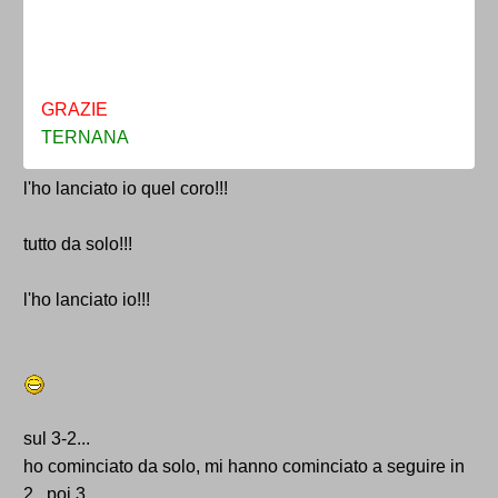
GRAZIE
TERNANA
l'ho lanciato io quel coro!!!
tutto da solo!!!
l'ho lanciato io!!!
sul 3-2...
ho cominciato da solo, mi hanno cominciato a seguire in
2...poi 3...