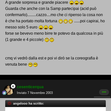
A grande sorpresa e grande piacere
Guarda che anche con la Samp partecipai (acid può
confermarlo).........cazzo....mo che ci ripenso la cosa non
è che ha portato molta fortuna
......poi capirai, ho
messo solo 5 euro
forse se bevevo meno birre te potevo da qualcosa in più
(1 grande e 4 piccole)
cmq vi vedrò dalla est e poi vi dirò se la coreografia è
venuta bene
cesenticerqua
Inviato
7 Novembre 2003
angelooo ha scritto: