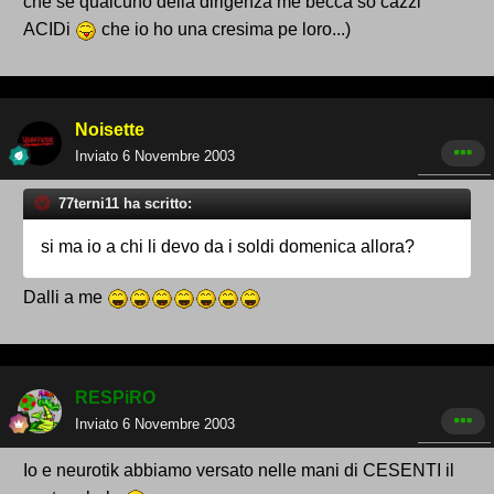
che se qualcuno della dirigenza me becca so cazzi
ACIDi
che io ho una cresima pe loro...)
Noisette
Inviato
6 Novembre 2003
77terni11 ha scritto:
si ma io a chi li devo da i soldi domenica allora?
Dalli a me
RESPiRO
Inviato
6 Novembre 2003
Io e neurotik abbiamo versato nelle mani di CESENTI il