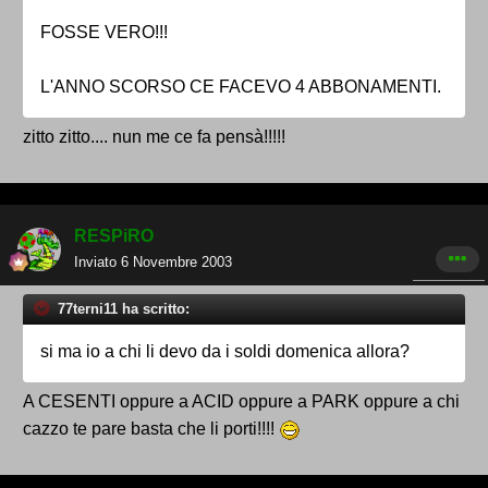
FOSSE VERO!!!
L'ANNO SCORSO CE FACEVO 4 ABBONAMENTI.
zitto zitto.... nun me ce fa pensà!!!!!
RESPiRO
Inviato
6 Novembre 2003
77terni11 ha scritto:
si ma io a chi li devo da i soldi domenica allora?
A CESENTI oppure a ACID oppure a PARK oppure a chi
cazzo te pare basta che li porti!!!!