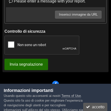
Please enter a message with your report.
Inserisci immagine da URL
Controllo di sicurezza
Invia segnalazione
Informazioni importanti
Usando questo sito acconsenti ai nostri
Terms of Use
.
Lingua
Tema
Contattaci
Cookies
Questo sito fa uso di cookie per migliorare l’esperienza
Powered by Invision Community
di navigazione degli utenti e per raccogliere
accetto
informazioni sull’utilizzo del sito stesso. Utilizziamo sia