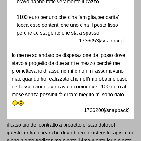
bravo,hanno rotto veramente il cazzo
1100 euro per uno che c'ha famiglia,per carita'
tocca esse contenti che uno c'ha il posto fisso
perche ce sta gente che sta a spasso
1736053[/snapback]
Io me ne so andato pe disperazione dal posto dove
stavo a progetto da due anni e mezzo perchè me
promettevano di assumermi e non mi assumevano
mai, quando ho realizzato che nell'improbabile caso
dell'assunzione avrei avuto comunque 1100 euro al
mese senza possibilità di fare meglio mi sono dato...
1736200[/snapback]
il caso tuo del contratto a progetto e' scandaloso!
questi contratti neanche dovrebbero esistere,ti capisco in
pieno:niente tredicesima,niente 14ma,niente ferie,niente