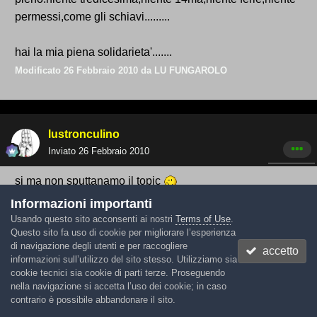
permessi,come gli schiavi.........
hai la mia piena solidarieta'.......
Modificato
26 Febbraio 2010
da LU FUNGAROLO
lustronculino
Inviato
26 Febbraio 2010
si ma non sputtanamo il topic
Informazioni importanti
Usando questo sito acconsenti ai nostri
Terms of Use
.
Questo sito fa uso di cookie per migliorare l’esperienza
park
di navigazione degli utenti e per raccogliere
accetto
informazioni sull’utilizzo del sito stesso. Utilizziamo sia
Inviato
26 Febbraio 2010
cookie tecnici sia cookie di parti terze. Proseguendo
nella navigazione si accetta l’uso dei cookie; in caso
lustronculino ha scritto:
contrario è possibile abbandonare il sito.