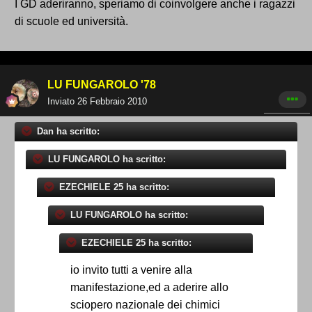
I GD aderiranno, speriamo di coinvolgere anche i ragazzi
di scuole ed università.
LU FUNGAROLO '78
Inviato
26 Febbraio 2010
Dan ha scritto:
LU FUNGAROLO ha scritto:
EZECHIELE 25 ha scritto:
LU FUNGAROLO ha scritto:
EZECHIELE 25 ha scritto:
io invito tutti a venire alla
manifestazione,ed a aderire allo
sciopero nazionale dei chimici