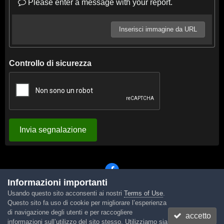
Please enter a message with your report.
Inserisci immagine da URL
Controllo di sicurezza
Invia segnalazione
Informazioni importanti
Usando questo sito acconsenti ai nostri
Terms of Use
.
Lingua
Tema
Contattaci
Cookies
Questo sito fa uso di cookie per migliorare l’esperienza
Powered by Invision Community
di navigazione degli utenti e per raccogliere
accetto
informazioni sull’utilizzo del sito stesso. Utilizziamo sia