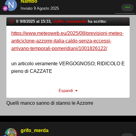
Nambo
Inviato
9 Agosto 2025
Il 9/8/2025 at 15:33,
ciuffo_rossoverde
ha scritto:
https://www.meteoweb.eu/2025/08/previsioni-meteo-
anticiclone-azzorre-italia-caldo-senza-eccessi-
arrivano-temporali-pomeridiani/1001826122/
un articolo veramente VERGOGNOSO; RIDICOLO E
pieno di CAZZATE
non è anticiclone Africano. Ma Azzorre per questi
Espandi
fenomeni .
Quelli manco sanno di stanno le Azzorre
ahaahhahaa
circo .
grifo_merda