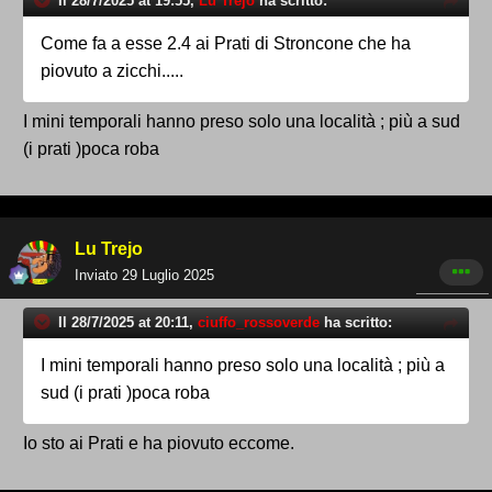
Il 28/7/2025 at 19:55,
Lu Trejo
ha scritto:
Come fa a esse 2.4 ai Prati di Stroncone che ha
piovuto a zicchi.....
I mini temporali hanno preso solo una località ; più a sud
(i prati )poca roba
Lu Trejo
Inviato
29 Luglio 2025
Il 28/7/2025 at 20:11,
ciuffo_rossoverde
ha scritto:
I mini temporali hanno preso solo una località ; più a
sud (i prati )poca roba
Io sto ai Prati e ha piovuto eccome.