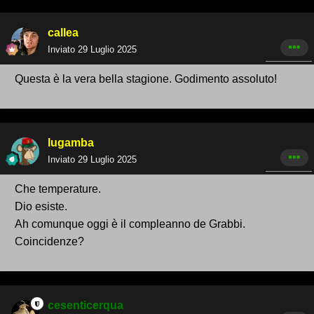
callea
Inviato
29 Luglio 2025
Questa è la vera bella stagione. Godimento assoluto!
lugamba
Inviato
29 Luglio 2025
Che temperature.
Dio esiste.
Ah comunque oggi è il compleanno de Grabbi.
Coincidenze?
cesenticerqua