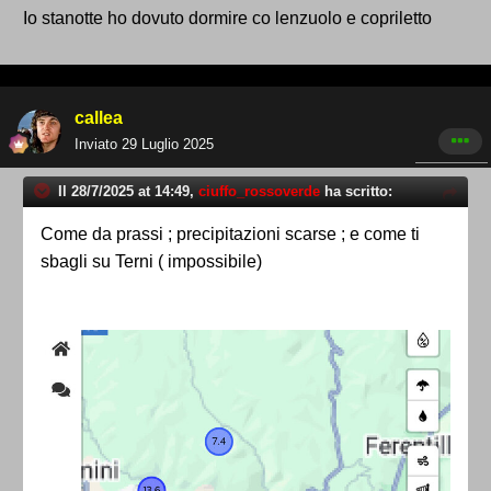
Io stanotte ho dovuto dormire co lenzuolo e copriletto
callea
Inviato
29 Luglio 2025
Il 28/7/2025 at 14:49,
ciuffo_rossoverde
ha scritto:
Come da prassi ; precipitazioni scarse ; e come ti
sbagli su Terni ( impossibile)