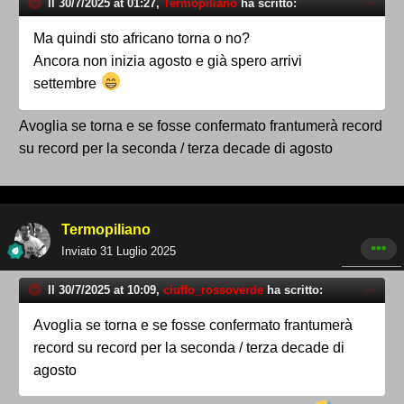
Il 30/7/2025 at 01:27,
Termopiliano
ha scritto:
Ma quindi sto africano torna o no?
Ancora non inizia agosto e già spero arrivi
settembre
Avoglia se torna e se fosse confermato frantumerà record
su record per la seconda / terza decade di agosto
Termopiliano
Inviato
31 Luglio 2025
Il 30/7/2025 at 10:09,
ciuffo_rossoverde
ha scritto:
Avoglia se torna e se fosse confermato frantumerà
record su record per la seconda / terza decade di
agosto