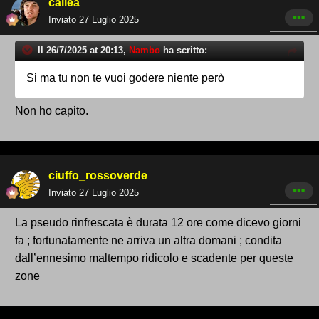
callea
Inviato
27 Luglio 2025
Il 26/7/2025 at 20:13,
Nambo
ha scritto:
Si ma tu non te vuoi godere niente però
Non ho capito.
ciuffo_rossoverde
Inviato
27 Luglio 2025
La pseudo rinfrescata è durata 12 ore come dicevo giorni
fa ; fortunatamente ne arriva un altra domani ; condita
dall’ennesimo maltempo ridicolo e scadente per queste
zone