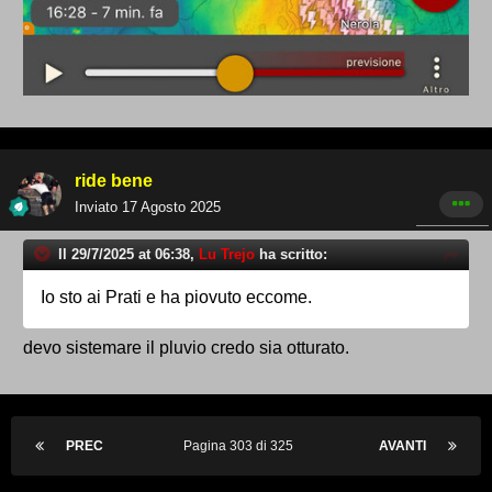
ride bene
Inviato
17 Agosto 2025
Il 29/7/2025 at 06:38,
Lu Trejo
ha scritto:
Io sto ai Prati e ha piovuto eccome.
devo sistemare il pluvio credo sia otturato.
PREC
Pagina 303 di 325
AVANTI