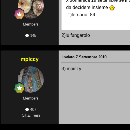
x domenica 19 settembre se il 
da decidere insieme
-1)ternano_84
Members
2)lu fungarolo
14k
Inviato
7 Settembre 2010
mpiccy
3) mpiccy
Members
407
Città: Terni