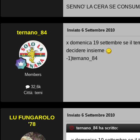
SENNO' LA CERA SE CONSUMA 
Inviato
6 Settembre 2010
ternano_84
x domenica 19 settembre se il te
decidere insieme
-1)ternano_84
Members
32,6k
Città: terni
Inviato
6 Settembre 2010
LU FUNGAROLO
'78
ternano_84 ha scritto: