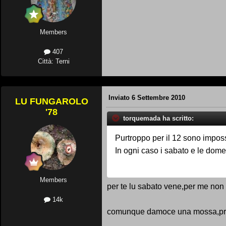
Members
407
Città: Terni
Inviato
6 Settembre 2010
LU FUNGAROLO
'78
torquemada ha scritto:
Purtroppo per il 12 sono imposs
In ogni caso i sabato e le dom
Members
per te lu sabato vene,per me non
14k
comunque damoce una mossa,prendi