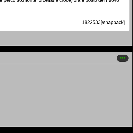
ercorso:monte forcella(la croce) ora e posto del ritrovo
1822533[/snapback]