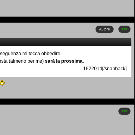
Autore
conseguenza mi tocca obbedire.
uesta (almeno per me)
sarà la prossima.
1822014[/snapback]