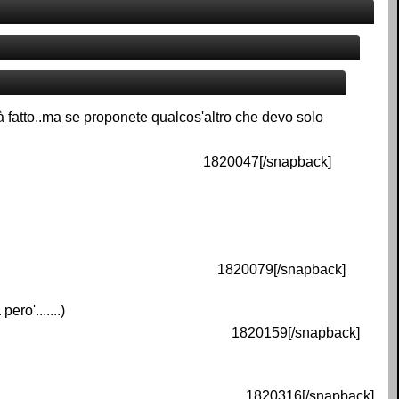
à fatto..ma se proponete qualcos'altro che devo solo
1820047[/snapback]
1820079[/snapback]
ro'.......)
1820159[/snapback]
1820316[/snapback]