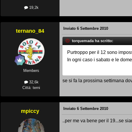
19,2k
Inviato
6 Settembre 2010
ternano_84
torquemada ha scritto:
Purtroppo per il 12 sono imposs
In ogni caso i sabato e le dom
Members
se si fa la prossima settimana d
32,6k
Città: terni
Inviato
6 Settembre 2010
mpiccy
..per me va bene per il 19...se si