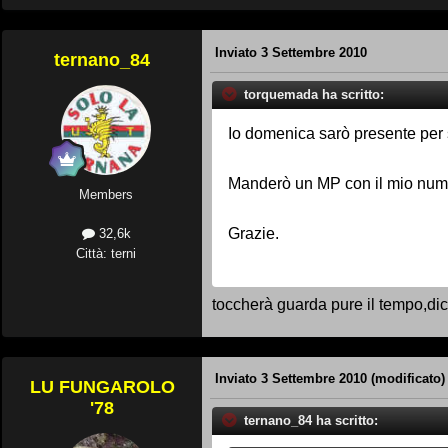
Inviato
3 Settembre 2010
ternano_84
torquemada ha scritto:
Io domenica sarò presente per s
Manderò un MP con il mio numer
Members
Grazie.
32,6k
Città: terni
toccherà guarda pure il tempo,dic
Inviato
3 Settembre 2010
(modificato)
LU FUNGAROLO
'78
ternano_84 ha scritto: