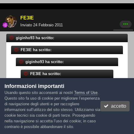
FE3IE
Inviato
24 Febbraio 2011
giginho93 ha scritto:
FE3IE ha scritto:
giginho93 ha scritto:
FE3IE ha scritto:
Informazioni importanti
giginho93 ha scritto:
Usando questo sito acconsenti ai nostri
Terms of Use
.
sembra che deron non fosse al
Questo sito fa uso di cookie per migliorare l’esperienza
di navigazione degli utenti e per raccogliere
corrente di nulla e che l'abbia
accetto
informazioni sull’utilizzo del sito stesso. Utilizziamo sia
presa malissimo...adesso diretto a
cookie tecnici sia cookie di parti terze. Proseguendo
denver con il gallo!!!
nella navigazione si accetta l’uso dei cookie; in caso
contrario è possibile abbandonare il sito.
1898215[/snapback]