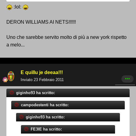
:lol:
DERON WILLIAMS AI NETS!!!!!!
Uno che sarebbe servito molto di più a new york rispetto
a melo...
E quillu je deeaa!!!
Inviato
23 Febbraio 2011
giginho93 ha scritto:
campodestenti ha scritto:
giginho93 ha scritto:
FE3IE ha scritto: