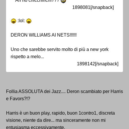
Ah no chicchirichì???
1898081[/snapback]
:lol:
DERON WILLIAMS AI NETS!!!!!!
Uno che sarebbe servito molto di più a new york
rispetto a melo...
1898142[/snapback]
Follia ASSOLUTA dei Jazz.... Deron scambiato per Harris
e Favors?!?
Harris è un buon play, rapido, buon 1contro1, discreta
visione, niente da dire... ma sinceramente non mi
entusiasma eccessivamente.