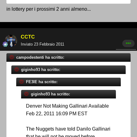
in lottery per i prossimi 2 anni almeno...
CCTC
Inviato
23 Febbraio 2011
campodestenti ha scritto:
giginho93 ha scritto:
FE3IE ha scritto:
giginho93 ha scritto:
Denver Not Making Gallinari Available
Feb 22, 2011 16:09 PM EST
The Nuggets have told Danilo Gallinari
that he will not be moved before