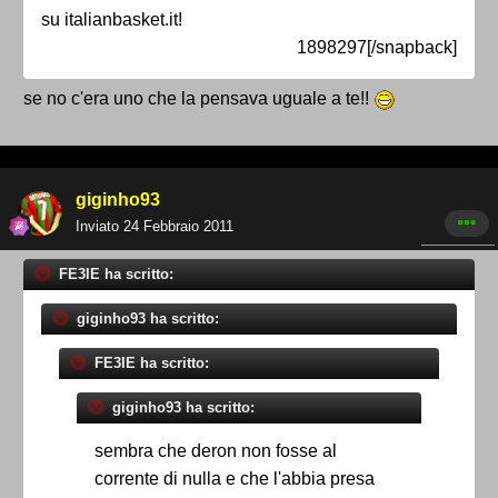
su italianbasket.it!
1898297[/snapback]
se no c'era uno che la pensava uguale a te!!
giginho93
Inviato
24 Febbraio 2011
FE3IE ha scritto:
giginho93 ha scritto:
FE3IE ha scritto:
giginho93 ha scritto:
sembra che deron non fosse al
corrente di nulla e che l'abbia presa