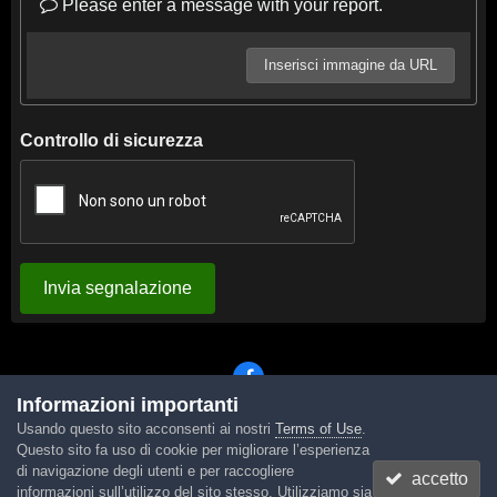
Please enter a message with your report.
Inserisci immagine da URL
Controllo di sicurezza
Invia segnalazione
Informazioni importanti
Usando questo sito acconsenti ai nostri
Terms of Use
.
Lingua
Tema
Contattaci
Cookies
Questo sito fa uso di cookie per migliorare l’esperienza
Powered by Invision Community
di navigazione degli utenti e per raccogliere
accetto
informazioni sull’utilizzo del sito stesso. Utilizziamo sia