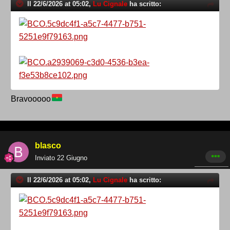
Il 22/6/2026 at 05:02,
Lu Cignale
ha scritto:
Bravooooo
blasco
Inviato
22 Giugno
Il 22/6/2026 at 05:02,
Lu Cignale
ha scritto: