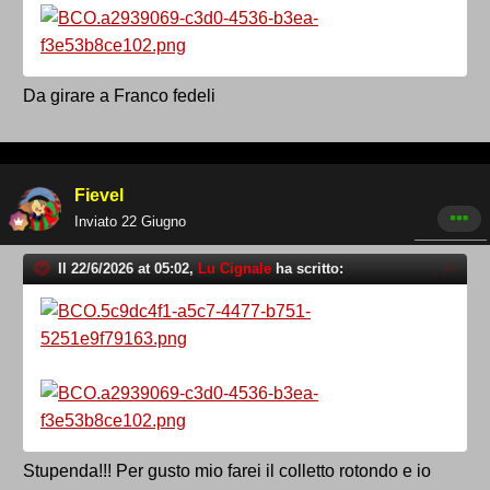
Da girare a Franco fedeli
Fievel
Inviato
22 Giugno
Il 22/6/2026 at 05:02,
Lu Cignale
ha scritto:
Stupenda!!! Per gusto mio farei il colletto rotondo e io