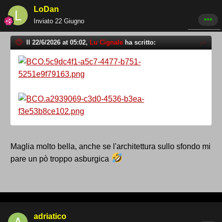
LoDan
Inviato
22 Giugno
Il 22/6/2026 at 05:02,
Lu Cignale
ha scritto:
Maglia molto bella, anche se l'architettura sullo sfondo mi
pare un pò troppo asburgica
adriatico