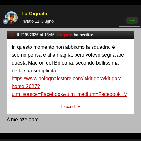
Lu Cignale
Inviato
21 Giugno
Il 21/6/2026 at 13:46,
Gagarin
ha scritto:
In questo momento non abbiamo la squadra, è
scemo pensare alla maglia, però volevo segnalare
questa Macron del Bologna, secondo bellissima
nella sua semplicità
https://www.bolognafcstore.com/it/kit-gara/kit-gara-
home-2627?
utm_source=Facebook&utm_medium=Facebook_M
obile_Feed&utm_campaign=TOFU_SALES_ABO&
Espandi
utm_content=MAGLIA+HOME&utm_term=HOME+KI
T+2026%2F27+-
A me nze apre
+IMG&fbclid=IwYW9leASjYTZleHRuA2FlbQEwAGF
kaWQBqzUeeLedwnNydGMGYXBwX2lkCjY2Mjg1