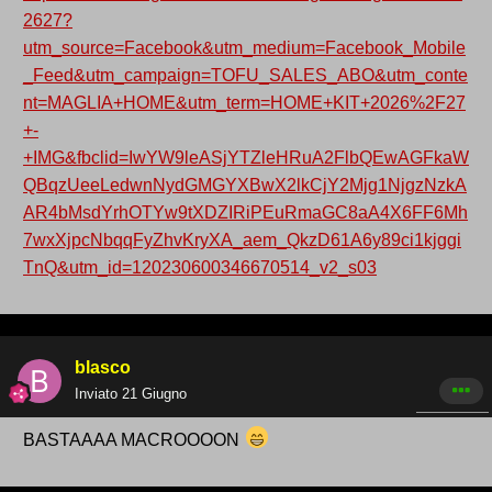
2627?
utm_source=Facebook&utm_medium=Facebook_Mobile
_Feed&utm_campaign=TOFU_SALES_ABO&utm_conte
nt=MAGLIA+HOME&utm_term=HOME+KIT+2026%2F27
+-
+IMG&fbclid=IwYW9leASjYTZleHRuA2FlbQEwAGFkaW
QBqzUeeLedwnNydGMGYXBwX2lkCjY2Mjg1NjgzNzkA
AR4bMsdYrhOTYw9tXDZIRiPEuRmaGC8aA4X6FF6Mh
7wxXjpcNbqqFyZhvKryXA_aem_QkzD61A6y89ci1kjggi
TnQ&utm_id=120230600346670514_v2_s03
blasco
Inviato
21 Giugno
BASTAAAA MACROOOON