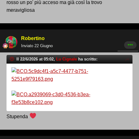
rosso un po' più acceso ma già così la trovo
meravigliosa
Robertino
Inviato
22 Giugno
Il 22/6/2026 at 05:02,
Lu Cignale
ha scritto:
Stupenda