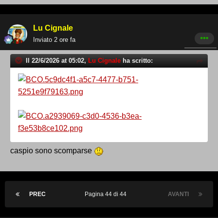
Lu Cignale
Inviato
2 ore fa
Il 22/6/2026 at 05:02,
Lu Cignale
ha scritto:
caspio sono scomparse
PREC
Pagina 44 di 44
AVANTI