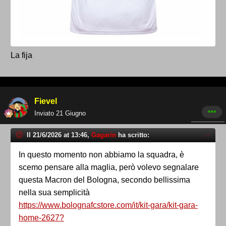
La fija
Fievel
Inviato
21 Giugno
Il 21/6/2026 at 13:46,
Gagarin
ha scritto:
In questo momento non abbiamo la squadra, è
scemo pensare alla maglia, però volevo segnalare
questa Macron del Bologna, secondo bellissima
nella sua semplicità
https://www.bolognafcstore.com/it/kit-gara/kit-gara-
home-2627?