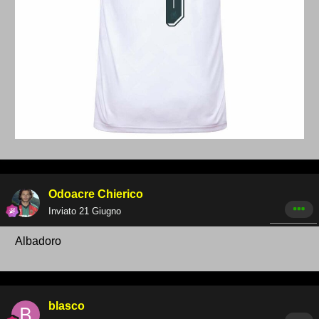
Odoacre Chierico
Inviato
21 Giugno
Albadoro
blasco