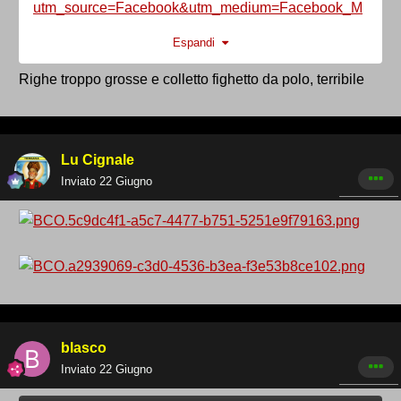
utm_source=Facebook&utm_medium=Facebook_M
obile_Feed&utm_campaign=TOFU_SALES_ABO&
Espandi
utm_content=MAGLIA+HOME&utm_term=HOME+KI
T+2026%2F27+-
Righe troppo grosse e colletto fighetto da polo, terribile
+IMG&fbclid=IwYW9leASjYTZleHRuA2FlbQEwAGF
kaWQBqzUeeLedwnNydGMGYXBwX2lkCjY2Mjg1
NjgzNzkAAR4bMsdYrhOTYw9tXDZIRiPEuRmaGC
Lu Cignale
8aA4X6FF6Mh7wxXjpcNbqqFyZhvKryXA_aem_Qk
Inviato
22 Giugno
zD61A6y89ci1kjggiTnQ&utm_id=120230600346670
514_v2_s03
blasco
Inviato
22 Giugno