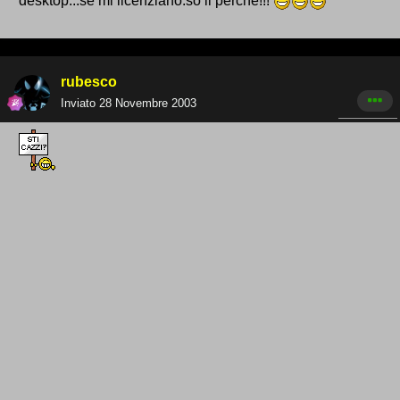
desktop...se mi licenziano.so il perchè!!!
rubesco
Inviato
28 Novembre 2003