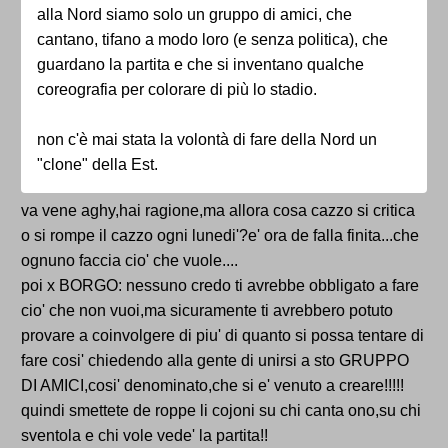
alla Nord siamo solo un gruppo di amici, che
cantano, tifano a modo loro (e senza politica), che
guardano la partita e che si inventano qualche
coreografia per colorare di più lo stadio.
non c'è mai stata la volontà di fare della Nord un
"clone" della Est.
va vene aghy,hai ragione,ma allora cosa cazzo si critica
o si rompe il cazzo ogni lunedi'?e' ora de falla finita...che
ognuno faccia cio' che vuole....
poi x BORGO: nessuno credo ti avrebbe obbligato a fare
cio' che non vuoi,ma sicuramente ti avrebbero potuto
provare a coinvolgere di piu' di quanto si possa tentare di
fare cosi' chiedendo alla gente di unirsi a sto GRUPPO
DI AMICI,cosi' denominato,che si e' venuto a creare!!!!!
quindi smettete de roppe li cojoni su chi canta ono,su chi
sventola e chi vole vede' la partita!!