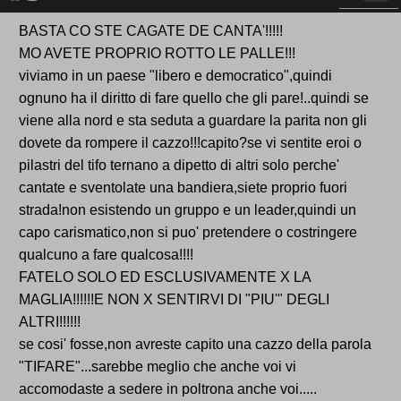
BASTA CO STE CAGATE DE CANTA'!!!!!
MO AVETE PROPRIO ROTTO LE PALLE!!!
viviamo in un paese "libero e democratico",quindi
ognuno ha il diritto di fare quello che gli pare!..quindi se
viene alla nord e sta seduta a guardare la parita non gli
dovete da rompere il cazzo!!!capito?se vi sentite eroi o
pilastri del tifo ternano a dipetto di altri solo perche'
cantate e sventolate una bandiera,siete proprio fuori
strada!non esistendo un gruppo e un leader,quindi un
capo carismatico,non si puo' pretendere o costringere
qualcuno a fare qualcosa!!!!
FATELO SOLO ED ESCLUSIVAMENTE X LA
MAGLIA!!!!!!E NON X SENTIRVI DI "PIU'" DEGLI
ALTRI!!!!!!
se cosi' fosse,non avreste capito una cazzo della parola
"TIFARE"...sarebbe meglio che anche voi vi
accomodaste a sedere in poltrona anche voi.....