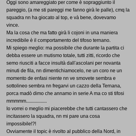
Oggi sono amareggiato per come è sopraggiunto il
pareggio, (a me sti pareggi me fanno girà le palle), cmq la
squadra nn ha giocato al top, e và bene, dovevamo
vince.
Ma la cosa che ma fatto girà li cojoni in una maniera
incredibile è il comportamento del tifoso ternano.
Mi spiego meglio: ma possibile che durante la partita ci
debba essere un mutismo totale, tutti zitti, ricordo che
semo riusciti a facce insultà dall'ascolani per novanta
minuti de fila, nn dimentichiamocelo, ne un coro ne un
momento de enfasi niente nn ve smovete sembra e
sottolineo sembra nn fregarvi un cazzo della Ternana,
porca madò dimo che annamo in serie A ma co sti tifosi
mmmmm.................
Io vorrei o meglio mi piacerebbe che tutti cantassero che
incitassero la squadra, nn mi pare una cosa
impossibile!?!
Ovviamente il topic è rivolto al pubblico della Nord, in