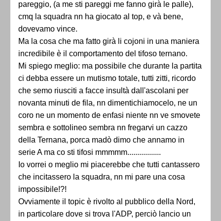
pareggio, (a me sti pareggi me fanno girà le palle),
cmq la squadra nn ha giocato al top, e và bene,
dovevamo vince.
Ma la cosa che ma fatto girà li cojoni in una maniera
incredibile è il comportamento del tifoso ternano.
Mi spiego meglio: ma possibile che durante la partita
ci debba essere un mutismo totale, tutti zitti, ricordo
che semo riusciti a facce insultà dall'ascolani per
novanta minuti de fila, nn dimentichiamocelo, ne un
coro ne un momento de enfasi niente nn ve smovete
sembra e sottolineo sembra nn fregarvi un cazzo
della Ternana, porca madò dimo che annamo in
serie A ma co sti tifosi mmmmm.................
Io vorrei o meglio mi piacerebbe che tutti cantassero
che incitassero la squadra, nn mi pare una cosa
impossibile!?!
Ovviamente il topic è rivolto al pubblico della Nord,
in particolare dove si trova l'ADP, perciò lancio un