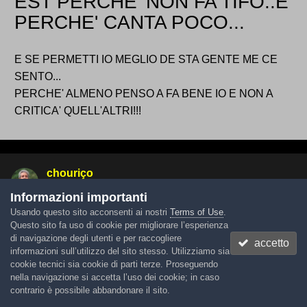
EST PERCHE' NON FA TIFO..E
PERCHE' CANTA POCO...
E SE PERMETTI IO MEGLIO DE STA GENTE ME CE
SENTO...
PERCHE' ALMENO PENSO A FA BENE IO E NON A
CRITICA' QUELL'ALTRI!!!
chouriço
Inviato
25 Novembre 2003
Informazioni importanti
Usando questo sito acconsenti ai nostri
Terms of Use
.
Farfallina ha scritto:
Questo sito fa uso di cookie per migliorare l’esperienza
di navigazione degli utenti e per raccogliere
accetto
CHE DOVE STIAMO SEDUTI NOI
informazioni sull’utilizzo del sito stesso. Utilizziamo sia
CI SONO SIMBOLICAMENTE RAGGRUPPATI GLI
cookie tecnici sia cookie di parti terze. Proseguendo
nella navigazione si accetta l’uso dei cookie; in caso
ARDUNO DE PACI...
contrario è possibile abbandonare il sito.
SE IO SVENTOLO UNA BANDIERA UNO DEL