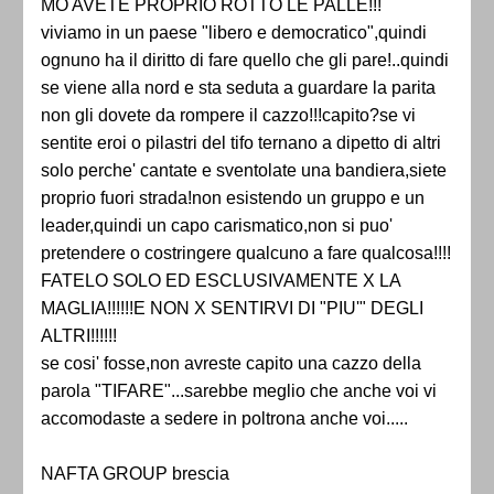
MO AVETE PROPRIO ROTTO LE PALLE!!!
viviamo in un paese "libero e democratico",quindi
ognuno ha il diritto di fare quello che gli pare!..quindi
se viene alla nord e sta seduta a guardare la parita
non gli dovete da rompere il cazzo!!!capito?se vi
sentite eroi o pilastri del tifo ternano a dipetto di altri
solo perche' cantate e sventolate una bandiera,siete
proprio fuori strada!non esistendo un gruppo e un
leader,quindi un capo carismatico,non si puo'
pretendere o costringere qualcuno a fare qualcosa!!!!
FATELO SOLO ED ESCLUSIVAMENTE X LA
MAGLIA!!!!!!E NON X SENTIRVI DI "PIU'" DEGLI
ALTRI!!!!!!
se cosi' fosse,non avreste capito una cazzo della
parola "TIFARE"...sarebbe meglio che anche voi vi
accomodaste a sedere in poltrona anche voi.....
NAFTA GROUP brescia