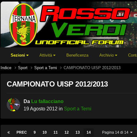
Sezioni
Attività
Beneficenza
Archivio
Cont
Indice
Sport
Sport a Terni
CAMPIONATO UISP 2012/2013
CAMPIONATO UISP 2012/2013
Da
Lu fallacciano
19 Agosto 2012
in
Sport a Terni
PREC
9
10
11
12
13
14
Pagina 14 di 14