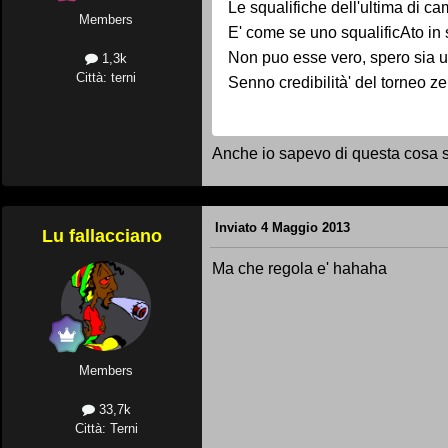
Le squalifiche dell'ultima di c
Members
E' come se uno squalificAto in
Non puo esse vero, spero sia 
1,3k
Città: terni
Senno credibilità' del torneo ze
Anche io sapevo di questa cosa s
Inviato
4 Maggio 2013
Lu fallacciano
Ma che regola e' hahaha
Members
33,7k
Città: Terni