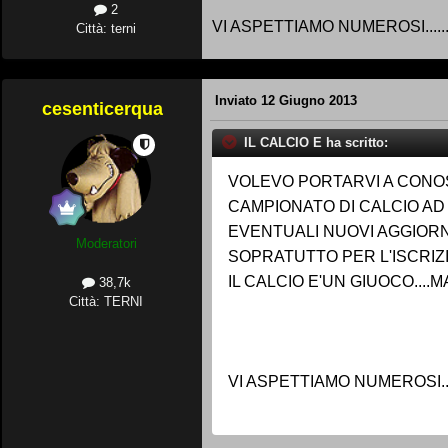
2
VI ASPETTIAMO NUMEROSI......
Città: terni
Inviato
12 Giugno 2013
cesenticerqua
IL CALCIO E ha scritto:
VOLEVO PORTARVI A CONOS
CAMPIONATO DI CALCIO AD 
EVENTUALI NUOVI AGGIORN
Moderatori
SOPRATUTTO PER L'ISCRIZIO
IL CALCIO E'UN GIUOCO....
38,7k
Città: TERNI
VI ASPETTIAMO NUMEROSI....