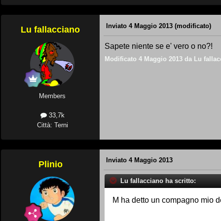
Inviato
4 Maggio 2013
(modificato)
Lu fallacciano
Sapete niente se e' vero o no?!
Modificato
4 Maggio 2013
da Lu fallac
Members
33,7k
Città: Terni
Inviato
4 Maggio 2013
Plinio
Lu fallacciano ha scritto:
M ha detto un compagno mio de