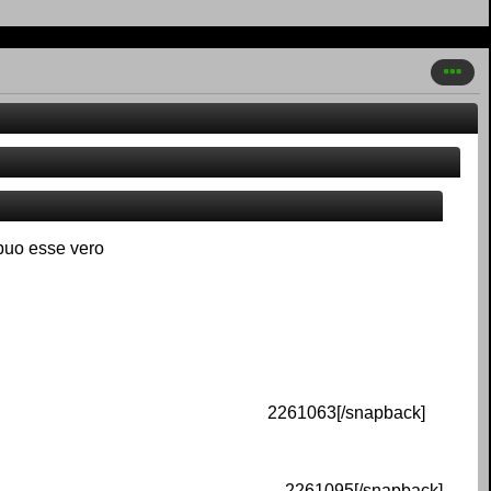
puo esse vero
2261063[/snapback]
2261095[/snapback]