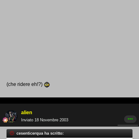
(che ridere eh!?)
alien
Inviato
18 Novembre 2003
cesenticerqua ha scritto: