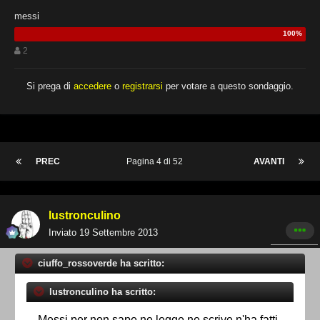
messi
2
Si prega di
accedere
o
registrarsi
per votare a questo sondaggio.
PREC
Pagina 4 di 52
AVANTI
lustronculino
Inviato
19 Settembre 2013
ciuffo_rossoverde ha scritto:
lustronculino ha scritto:
Messi per non sape ne legge ne scrive n'ha fatti