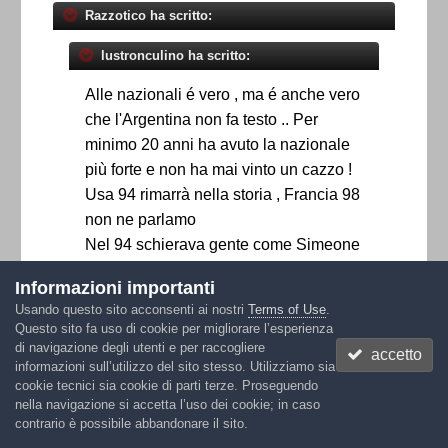
Razzotico ha scritto:
lustronculino ha scritto:
Alle nazionali é vero , ma é anche vero
che l'Argentina non fa testo .. Per
minimo 20 anni ha avuto la nazionale
più forte e non ha mai vinto un cazzo !
Usa 94 rimarrà nella storia , Francia 98
non ne parlamo
Nel 94 schierava gente come Simeone
e redondo a centrocampo , Maradona
Informazioni importanti
Caniggia e Balbo dietro a Batistuta
Usando questo sito acconsenti ai nostri
Terms of Use
.
In difesa avevano comunque sensini ,
Questo sito fa uso di cookie per migliorare l’esperienza
Ruggeri e Chamot
di navigazione degli utenti e per raccogliere
accetto
informazioni sull’utilizzo del sito stesso. Utilizziamo sia
Nel 98 sensini Chamot Ayala e Zanetti
cookie tecnici sia cookie di parti terze. Proseguendo
dietro , Simeone Almeyda Veron e
nella navigazione si accetta l’uso dei cookie; in caso
Ortega a centrocampo , Batistuta
contrario è possibile abbandonare il sito.
Lopez Balbo e Crespo davanti