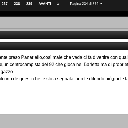
237
238
239
AVANTI
Pagina 234 di 876
te preso Panariello,così male che vada ci fa divertire con qua
un centrocampista del 92 che gioca nel Barletta ma di proprietà
agazzo
cuno de questi che te sto a segnala' non te difendo più,poi te 