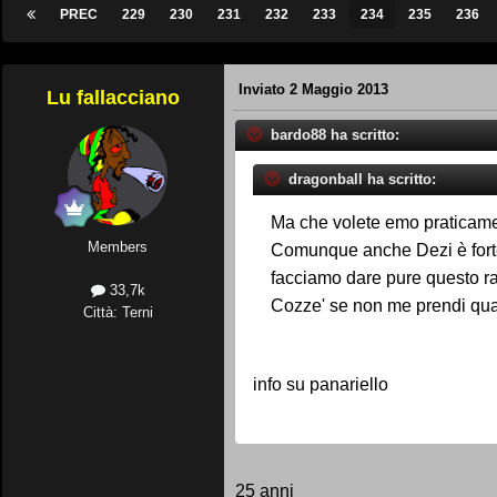
PREC
229
230
231
232
233
234
235
236
Inviato
2 Maggio 2013
Lu fallacciano
bardo88 ha scritto:
dragonball ha scritto:
Ma che volete emo praticamen
Members
Comunque anche Dezi è forte,
facciamo dare pure questo r
33,7k
Cozze' se non me prendi qual
Città: Terni
info su panariello
25 anni