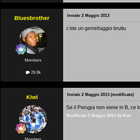
Inviato
2 Maggio 2013
Bluesbrother
c'ete un gemellaggio bruttu
Members
29,8k
Inviato
2 Maggio 2013
(modificato)
Kiwi
Se il Perugia non viene in B, ce l
Modificato
2 Maggio 2013
da Kiwi
Members