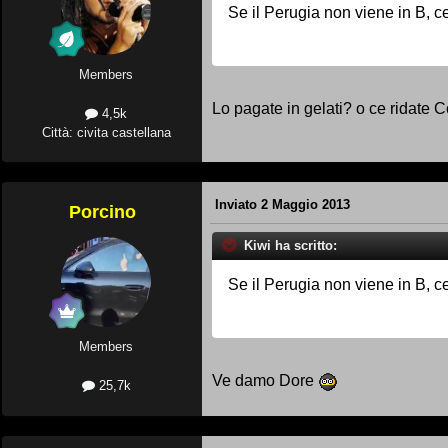
Se il Perugia non viene in B, ce
Members
Lo pagate in gelati? o ce ridate C
4,5k
Città: civita castellana
Inviato
2 Maggio 2013
Porcino
Kiwi ha scritto:
Se il Perugia non viene in B, ce
Members
Ve damo Dore
25,7k