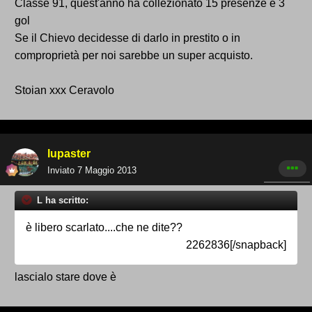
Classe 91, quest'anno ha collezionato 15 presenze e 3
gol
Se il Chievo decidesse di darlo in prestito o in
comproprietà per noi sarebbe un super acquisto.
Stoian xxx Ceravolo
lupaster
Inviato
7 Maggio 2013
L ha scritto:
è libero scarlato....che ne dite??
2262836[/snapback]
lascialo stare dove è