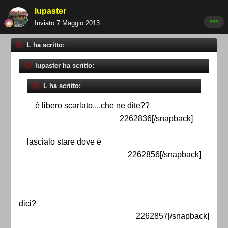
lupaster
Inviato
7 Maggio 2013
L ha scritto:
lupaster ha scritto:
L ha scritto:
è libero scarlato....che ne dite??
2262836[/snapback]
lascialo stare dove è
2262856[/snapback]
dici?
2262857[/snapback]