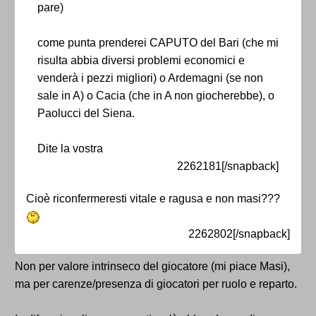
pare)
come punta prenderei CAPUTO del Bari (che mi
risulta abbia diversi problemi economici e
venderà i pezzi migliori) o Ardemagni (se non
sale in A) o Cacia (che in A non giocherebbe), o
Paolucci del Siena.
Dite la vostra
2262181[/snapback]
Cioè riconfermeresti vitale e ragusa e non masi???
2262802[/snapback]
Non per valore intrinseco del giocatore (mi piace Masi),
ma per carenze/presenza di giocatori per ruolo e reparto.