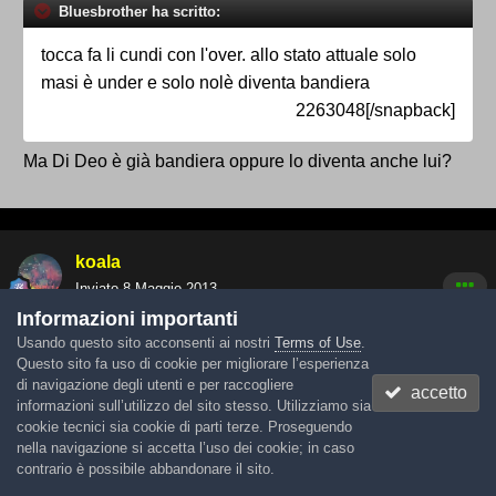
Bluesbrother ha scritto:
tocca fa li cundi con l'over. allo stato attuale solo
masi è under e solo nolè diventa bandiera
2263048[/snapback]
Ma Di Deo è già bandiera oppure lo diventa anche lui?
koala
Inviato
8 Maggio 2013
Informazioni importanti
lupaster ha scritto:
Usando questo sito acconsenti ai nostri
Terms of Use
.
Questo sito fa uso di cookie per migliorare l’esperienza
Bluesbrother ha scritto:
di navigazione degli utenti e per raccogliere
accetto
informazioni sull’utilizzo del sito stesso. Utilizziamo sia
tocca fa li cundi con l'over. allo stato attuale solo
cookie tecnici sia cookie di parti terze. Proseguendo
nella navigazione si accetta l’uso dei cookie; in caso
masi è under e solo nolè diventa bandiera
contrario è possibile abbandonare il sito.
2263048[/snapback]