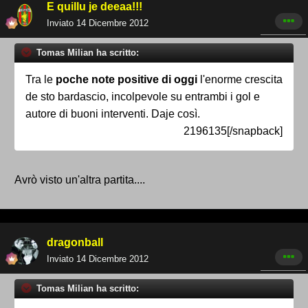
E quillu je deeaa!!!
Inviato
14 Dicembre 2012
Tomas Milian ha scritto:
Tra le
poche note positive di oggi
l'enorme crescita
de sto bardascio, incolpevole su entrambi i gol e
autore di buoni interventi. Daje così.
2196135[/snapback]
Avrò visto un'altra partita....
dragonball
Inviato
14 Dicembre 2012
Tomas Milian ha scritto: