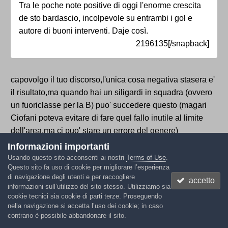
Tra le poche note positive di oggi l'enorme crescita
de sto bardascio, incolpevole su entrambi i gol e
autore di buoni interventi. Daje così.
2196135[/snapback]
capovolgo il tuo discorso,l'unica cosa negativa stasera e'
il risultato,ma quando hai un siligardi in squadra (ovvero
un fuoriclasse per la B) puo' succedere questo (magari
Ciofani poteva evitare di fare quel fallo inutile al limite
dell'area,ma ci puo' stare un errore del genere)
Informazioni importanti
Usando questo sito acconsenti ai nostri
Terms of Use
.
Questo sito fa uso di cookie per migliorare l’esperienza
civitarossoverde
di navigazione degli utenti e per raccogliere
accetto
informazioni sull’utilizzo del sito stesso. Utilizziamo sia
Inviato
14 Dicembre 2012
cookie tecnici sia cookie di parti terze. Proseguendo
nella navigazione si accetta l’uso dei cookie; in caso
dragonball ha scritto:
contrario è possibile abbandonare il sito.