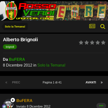
Solo la Ternana!
Alberto Brignoli
brignoli
Da
BuFERA
8 Dicembre 2012
in
Solo la Ternana!
PREC
Pagina 1 di 41
AVANTI
BuFERA
Inviato
8 Dicembre 2012