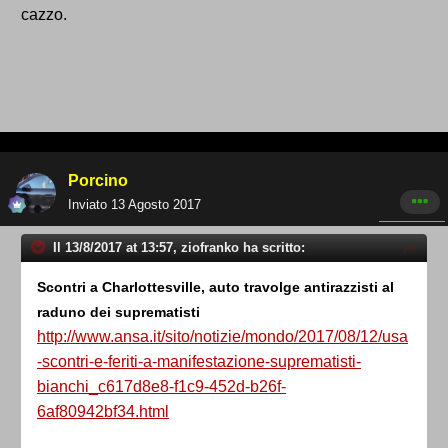
cazzo.
Porcino
Inviato
13 Agosto 2017
Il 13/8/2017 at 13:57, ziofranko ha scritto:
Scontri a Charlottesville, auto travolge antirazzisti al
raduno dei suprematisti
http://www.ansa.it/sito/notizie/mondo/2017/08/12/usa
-scontri-e-feriti-a-manifestazione-suprematisti-
bianchi_c617d8e8-f1c9-452d-b26f-
6af80942bf34.html