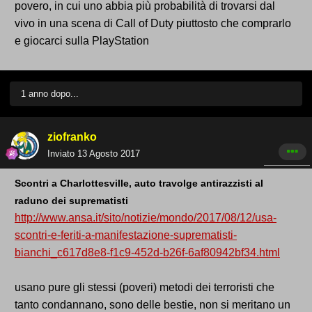
povero, in cui uno abbia più probabilità di trovarsi dal
vivo in una scena di Call of Duty piuttosto che comprarlo
e giocarci sulla PlayStation
1 anno dopo...
ziofranko
Inviato
13 Agosto 2017
Scontri a Charlottesville, auto travolge antirazzisti al
raduno dei suprematisti
http://www.ansa.it/sito/notizie/mondo/2017/08/12/usa-
scontri-e-feriti-a-manifestazione-suprematisti-
bianchi_c617d8e8-f1c9-452d-b26f-6af80942bf34.html
usano pure gli stessi (poveri) metodi dei terroristi che
tanto condannano, sono delle bestie, non si meritano un