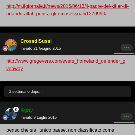
http://m.ilgiornale.it/news/2016/06/13/il-padre-del-killer-di-
orlando-allah-punira-gli-omosessuali/1270990/
CrossdiSussi
Inviato
21 Giugno 2016
http://www.gregevers.com/evers_homeland_defender_gi
veaway
3 settimane dopo...
Aghy
Inviato
9 Luglio 2016
penso che sia l'unico paese, non classificato come