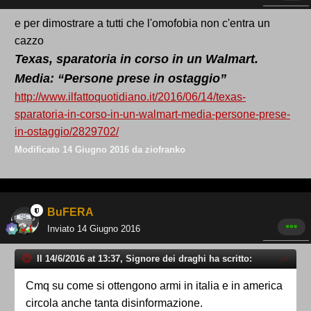
e per dimostrare a tutti che l'omofobia non c'entra un
cazzo
Texas, sparatoria in corso in un Walmart.
Media: “Persone prese in ostaggio”
http://www.ilfattoquotidiano.it/2016/06/14/texas-
sparatoria-in-corso-in-un-walmart-media-persone-prese-
in-ostaggio/2829702/
Modificato
14 Giugno 2016
da ziofranko
BuFERA
Inviato
14 Giugno 2016
Il 14/6/2016 at 13:37, Signore dei draghi ha scritto:
Cmq su come si ottengono armi in italia e in america
circola anche tanta disinformazione.