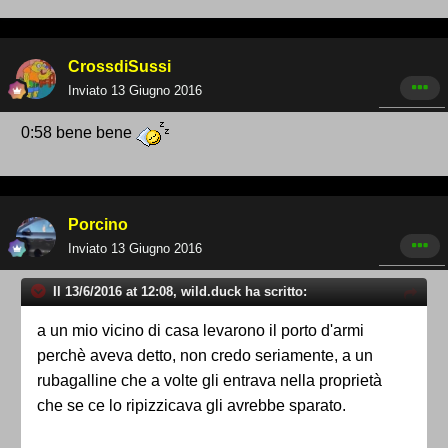
CrossdiSussi
Inviato
13 Giugno 2016
0:58 bene bene
Porcino
Inviato
13 Giugno 2016
Il 13/6/2016 at 12:08, wild.duck ha scritto:
a un mio vicino di casa levarono il porto d'armi
perchè aveva detto, non credo seriamente, a un
rubagalline che a volte gli entrava nella proprietà
che se ce lo ripizzicava gli avrebbe sparato.