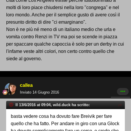
città come Los Angeles esiste perché tuttosommato a
molti di loro piace chiudersi nella loro "congrega" e nel
loro mondo. Anche per il semplice gusto di avere così il
presunto diritto di dire "ci emarginano".
Non è ne più né meno di un italiano medio che urla e
vomita contro Renzi in TV ma poi se scende in piazza
per spaccare qualche capoccia è solo per un derby in cui
l'infame veste altri colori, non certo contro quello che
siede al governo.
callea
Inviato
14 Giugno 2016
Il 13/6/2016 at 09:04, wild.duck ha scritto:
basta vedere cosa ha dovuto fare Breivik per fare
quello che ha fatto. Per andare in giro con una Glock
ha dovuto semplicemente fare un corso, e credo che