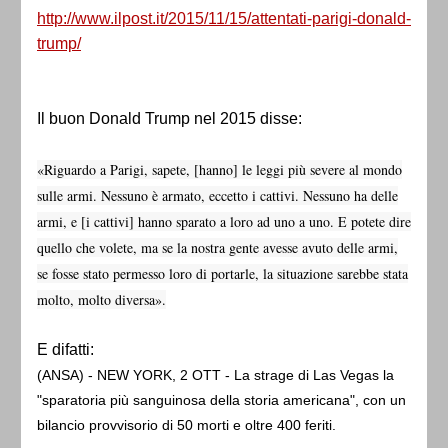
http://www.ilpost.it/2015/11/15/attentati-parigi-donald-
trump/
Il buon Donald Trump nel 2015 disse:
«Riguardo a Parigi, sapete, [hanno] le leggi più severe al mondo
sulle armi. Nessuno è armato, eccetto i cattivi. Nessuno ha delle
armi, e [i cattivi] hanno sparato a loro ad uno a uno. E potete dire
quello che volete, ma se la nostra gente avesse avuto delle armi,
se fosse stato permesso loro di portarle, la situazione sarebbe stata
molto, molto diversa».
E difatti:
(ANSA) - NEW YORK, 2 OTT - La strage di Las Vegas la
"sparatoria più sanguinosa della storia americana", con un
bilancio provvisorio di 50 morti e oltre 400 feriti.