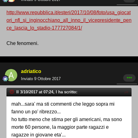
http://www.repubblica.it/esteri/2017/10/08/foto/usa_giocat
ori_nfl_si_inginocchiano_all_inno_il_vicepresidente_pen
ce_lascia_lo_stadio-177727084/1/
Che fenomeni.
adriatico
Inviato
9 Ottobre 2017
Il 3/10/2017 at 07:24, l ha scritto:
mah...sara' ma sti commenti che leggo sopra mi
fanno un po' ribrezzo...
ho tutto meno che stima per gli americani, ma sono
morte 60 persone, la maggior parte ragazzi e
ragazze in giovane eta'...