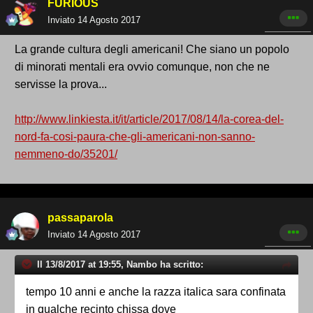
FURIOUS
Inviato
14 Agosto 2017
La grande cultura degli americani! Che siano un popolo
di minorati mentali era ovvio comunque, non che ne
servisse la prova...
http://www.linkiesta.it/it/article/2017/08/14/la-corea-del-
nord-fa-cosi-paura-che-gli-americani-non-sanno-
nemmeno-do/35201/
passaparola
Inviato
14 Agosto 2017
Il 13/8/2017 at 19:55, Nambo ha scritto:
tempo 10 anni e anche la razza italica sara confinata
in qualche recinto chissa dove