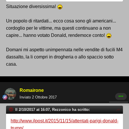
Situazione diversissima!
Un popolo di ritardati... ecco cosa sono gli americani...
cordoglio per le vittime, ma questi continuano a non
capire... hanno votato Donald, rendemoce conto!
Domani mi aspetto unimpennata nelle vendite di fucili M4
dassalto, la li compri in drogheria o allo spaccio sotto
casa.
Romairone
Inviato
2 Ottobre 2017
Il 2/10/2017 at 16:07, Rezzonico ha scritto:
http://www.ilpost.it/2015/11/15/attentati-parigi-donald-
trump/