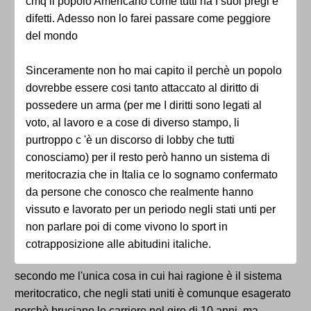
cmq il popolo Americano come tutti ha I suoi pregi e
difetti. Adesso non lo farei passare come peggiore
del mondo
Sinceramente non ho mai capito il perchè un popolo
dovrebbe essere cosi tanto attaccato al diritto di
possedere un arma (per me I diritti sono legati al
voto, al lavoro e a cose di diverso stampo, li
purtroppo c 'è un discorso di lobby che tutti
conosciamo) per il resto però hanno un sistema di
meritocrazia che in Italia ce lo sognamo confermato
da persone che conosco che realmente hanno
vissuto e lavorato per un periodo negli stati unti per
non parlare poi di come vivono lo sport in
cotrapposizione alle abitudini italiche.
secondo me l'unica cosa in cui hai ragione è il sistema
meritocratico, che negli stati uniti è comunque esagerato
perchè bruciano le carriere nel giro di 10 anni, ma