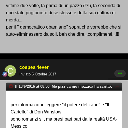
vittime due volte, la prima di un pazzo (!?!), la seconda di
uno stato prigioniero di se stesso e della sua cultura di
merda...
per il " democratico obamiano" sopra che vorrebbe che si
auto-eliminassero da soli, beh che dire...complimenti...!!!
cospea 4ever
Inviato
5 Ottobre 2017
Il 13/6/2016 at 08:50, Me pizzica me mozzica ha scritto:
per informazioni, leggere "il potere del cane" e "Il
Cartello" di Don Winslow
sono romanzi si , ma presi pari pari dalla realtà USA-
Messico