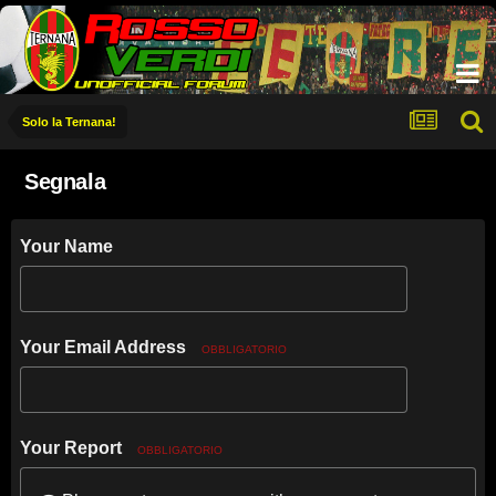
Solo la Ternana!
Segnala
Your Name
Your Email Address
OBBLIGATORIO
Your Report
OBBLIGATORIO