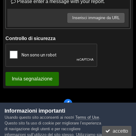
Please enter a message with your report.
Inserisci immagine da URL
Controllo di sicurezza
Invia segnalazione
Informazioni importanti
Usando questo sito acconsenti ai nostri
Terms of Use
.
Lingua
Tema
Contattaci
Cookies
Questo sito fa uso di cookie per migliorare l’esperienza
Powered by Invision Community
di navigazione degli utenti e per raccogliere
accetto
informazioni sull’utilizzo del sito stesso. Utilizziamo sia