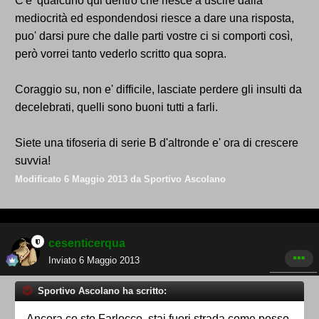
C'e' qualcuno qui dentro che riesce a uscire dalla
mediocrità ed espondendosi riesce a dare una risposta,
puo' darsi pure che dalle parti vostre ci si comporti così,
però vorrei tanto vederlo scritto qua sopra.
Coraggio su, non e' difficile, lasciate perdere gli insulti da
decelebrati, quelli sono buoni tutti a farli.
Siete una tifoseria di serie B d'altronde e' ora di crescere
suvvia!
Modificato
6 Maggio 2013
da Sportivo Ascolano
cesenticerqua
Inviato
6 Maggio 2013
Sportivo Ascolano ha scritto:
Ancora co sto Farlocco, stai fuori strada come posso