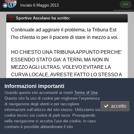
Inviato
6 Maggio 2013
Sportivo Ascolano ha scritto:
Continuate ad aggirare il problema, la Tribuna Est
l'ho chiesta io per il piacere di stare in mezzo a voi.
HO CHIESTO UNA TRIBUNA APPUNTO PERCHE'
ESSENDO STATO GIA' A TERNI, MA NON IN
MEZZO AGLI ULTRAS, VOLEVO EVITARE LA
CURVA LOCALE, AVRESTE FATTO LO STESSO A
PARTE INVERSE.
Informazioni importanti
Usando questo sito acconsenti ai nostri
Terms of Use
.
QUELLO CHE VOLEVO FARVI CAPIRE, MA VEDO
Questo sito fa uso di cookie per migliorare l’esperienza
di navigazione degli utenti e per raccogliere
CHE E' TOSTA, E' CHE IL VOSTRO
accetto
informazioni sull’utilizzo del sito stesso. Utilizziamo sia
COMPAESANO NON DOVEVA DARMI LA
cookie tecnici sia cookie di parti terze. Proseguendo
TRIBUNA EST MA UN ALTRO SETTORE, SI E'
nella navigazione si accetta l’uso dei cookie; in caso
contrario è possibile abbandonare il sito.
COMPORTATO DA VERO INFAME.