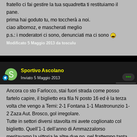
fratello ci fai gestire la tua squadretta ti restituiamo il
pane.
prima hai goduto tu, mo toccherà a noi.
ciao albornoz, e mascherati meglio
p.s.: i moderatori ci sono, denunciati ma ci sono
Modificato
5 Maggio 2013
da tosculu
Sportivo Ascolano
Inviato
5 Maggio 2013
Ancora co sto Farlocco, stai fuori strada come posso
fartelo capire, il biglietto era fila N posto 16 ed è la terza
volta che vengo a Terni: 2-1 Fontana 1-1 Mastronunzio 1-
2 Zaza Aut. Brosco, gol irregolare.
Tutte in settori diversi stavolta mi avete coglionato col
biglietto. Quell'1-1 dell'anno di Ammazzalorso
meritavamo la vittoria le altre due no, nel frattempo tanta